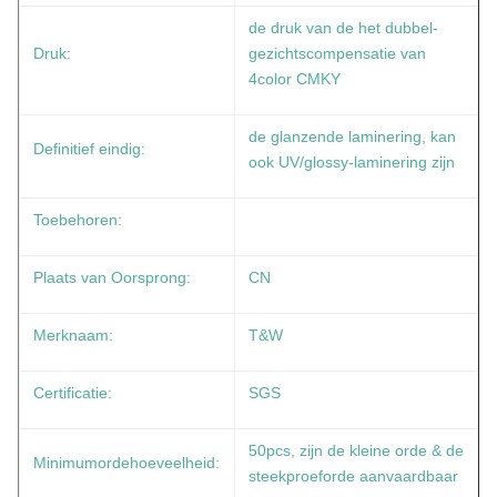
de druk van de het dubbel-
Druk:
gezichtscompensatie van
4color CMKY
de glanzende laminering, kan
Definitief eindig:
ook UV/glossy-laminering zijn
Toebehoren:
Plaats van Oorsprong:
CN
Merknaam:
T&W
Certificatie:
SGS
50pcs, zijn de kleine orde & de
Minimumordehoeveelheid:
steekproeforde aanvaardbaar