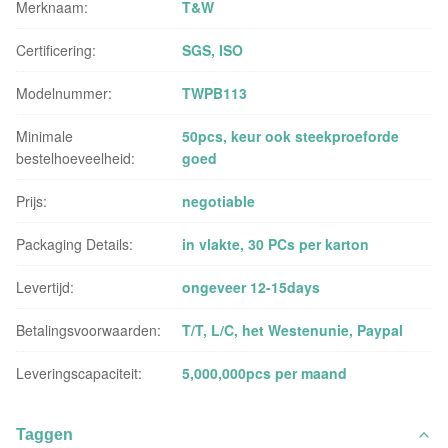
Merknaam:
T&W
Certificering:
SGS, ISO
Modelnummer:
TWPB113
Minimale
50pcs, keur ook steekproeforde
bestelhoeveelheid:
goed
Prijs:
negotiable
Packaging Details:
in vlakte, 30 PCs per karton
Levertijd:
ongeveer 12-15days
Betalingsvoorwaarden:
T/T, L/C, het Westenunie, Paypal
Leveringscapaciteit:
5,000,000pcs per maand
Taggen