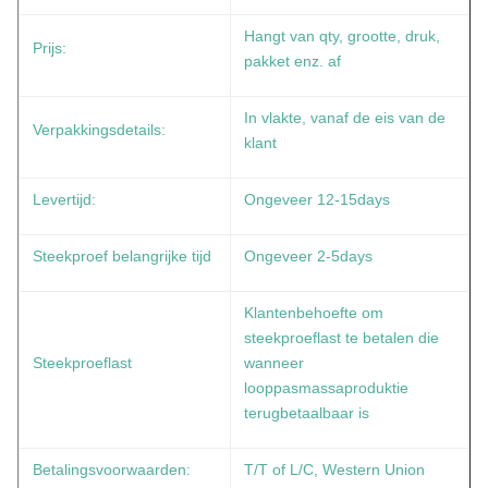
Hangt van qty, grootte, druk,
Prijs:
pakket enz. af
In vlakte, vanaf de eis van de
Verpakkingsdetails:
klant
Levertijd:
Ongeveer 12-15days
Steekproef belangrijke tijd
Ongeveer 2-5days
Klantenbehoefte om
steekproeflast te betalen die
Steekproeflast
wanneer
looppasmassaproduktie
terugbetaalbaar is
Betalingsvoorwaarden:
T/T of L/C, Western Union