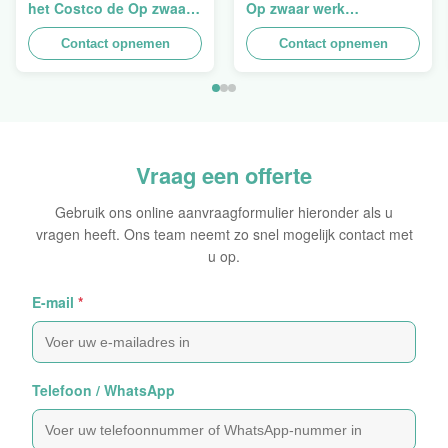
het Costco de Op zwaar
Op zwaar werk
werk berekende
berekende
Stapelbare Ontwerp aan
Contact opnemen
Opeenstapeling van het
Contact opnemen
het Verkopen van
Muurkarton PDQ voor het
Gordijn, Lading 100kgs
Bevorderen van
Kruiden/Voedsel
Vraag een offerte
Gebruik ons online aanvraagformulier hieronder als u
vragen heeft. Ons team neemt zo snel mogelijk contact met
u op.
E-mail
*
Telefoon / WhatsApp