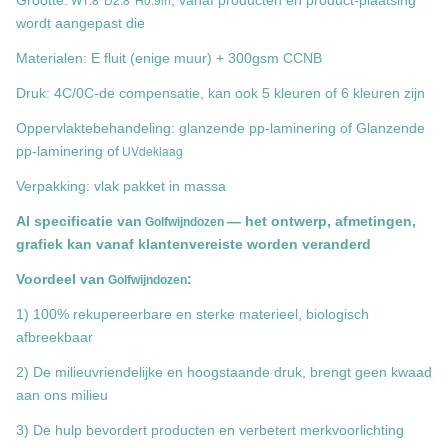
Grootte:
, vanaf producten en product-plaatsing
wordt aangepast die
Materialen: E fluit (enige muur) + 300gsm CCNB
Druk: 4C/0C-de compensatie, kan ook 5 kleuren of 6 kleuren zijn
Oppervlaktebehandeling: glanzende pp-laminering of Glanzende
UVdeklaag
pp-laminering of
Verpakking: vlak pakket in massa
Al specificatie van
— het ontwerp, afmetingen,
Golfwijndozen
grafiek kan vanaf klantenvereiste worden veranderd
Voordeel van
:
Golfwijndozen
1) 100% rekupereerbare en sterke materieel, biologisch
afbreekbaar
2) De milieuvriendelijke en hoogstaande druk, brengt geen kwaad
aan ons milieu
3) De hulp bevordert producten en verbetert merkvoorlichting