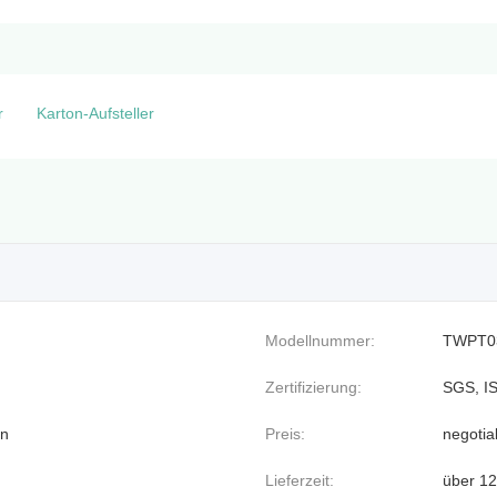
r
Karton-Aufsteller
Modellnummer:
TWPT0
Zertifizierung:
SGS, I
an
Preis:
negotia
Lieferzeit:
über 1