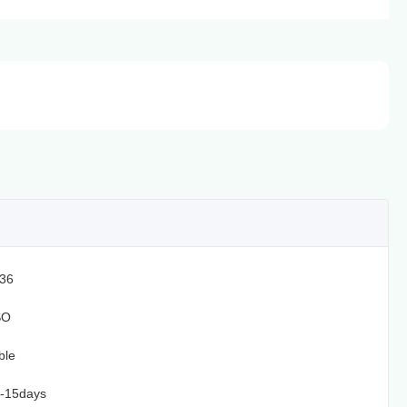
36
SO
ble
2-15days