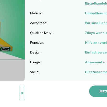
Einzelhandel
Material:
Umweltfreund
Advantage:
Wir sind Fabr
Quick delivery:
7days wenn 
Function:
Hilfe annonci
Design:
Einfachversa
Usage:
Anwesend u. 
Value:
Hilfszunahme
Jetz
>