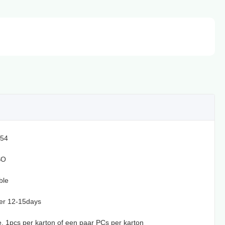
54
SO
ble
er 12-15days
te, 1pcs per karton of een paar PCs per karton