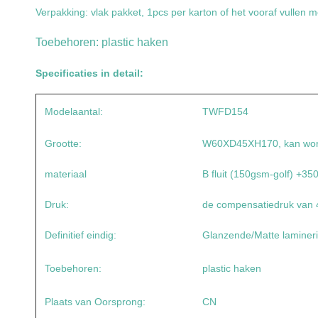
Verpakking: vlak pakket, 1pcs per karton of het vooraf vullen 
Toebehoren: plastic haken
Specificaties in detail:
Modelaantal:
TWFD154
Grootte:
W60XD45XH170, kan wor
materiaal
B fluit (150gsm-golf) +
Druk:
de compensatiedruk van
Definitief eindig:
Glanzende/Matte laminer
Toebehoren:
plastic haken
Plaats van Oorsprong:
CN