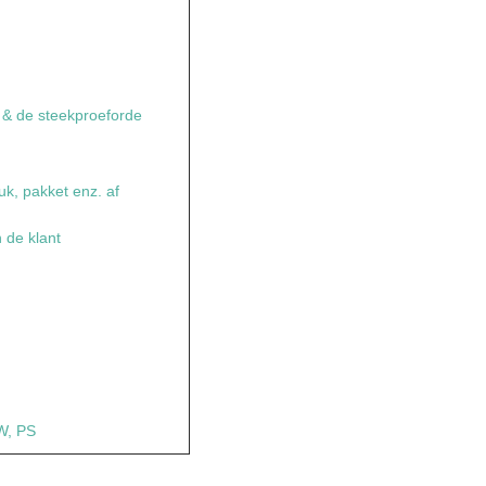
e & de steekproeforde
uk, pakket enz. af
n de klant
n
W, PS