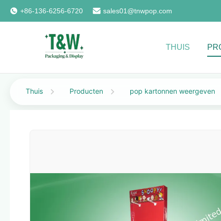
+86-136-6256-6720
sales01@tnwpop.com
THUIS
PR
Thuis
Producten
pop kartonnen weergeven