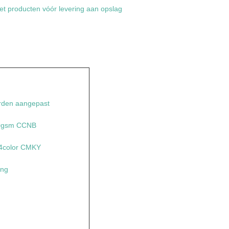
met producten vóór levering aan opslag
den aangepast
350gsm CCNB
 4color CMKY
ing