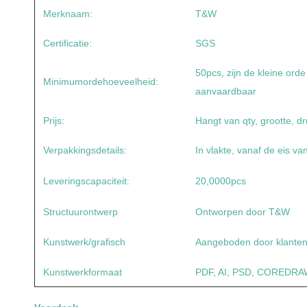
Merknaam:
T&W
Certificatie:
SGS
50pcs, zijn de kleine ord
Minimumordehoeveelheid:
aanvaardbaar
Prijs:
Hangt van qty, grootte, dr
Verpakkingsdetails:
In vlakte, vanaf de eis va
Leveringscapaciteit:
20,0000pcs
Structuurontwerp
Ontworpen door T&W
Kunstwerk/grafisch
Aangeboden door klante
Kunstwerkformaat
PDF, AI, PSD, COREDRA