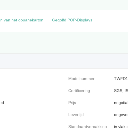
en van het douanekarton
Gegolfd POP-Displays
Modelnummer:
TWFD1
Certificering:
SGS, I
oed
Prijs:
negotia
Levertijd:
ongeve
Standaardverpakking:
in vlak