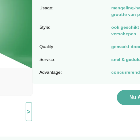
Usage:
mengeling-ha
grootte van 
Style:
ook geschikt 
verschepen
Quality:
gemaakt door
Service:
snel & geduld
Advantage:
concurrerende
Nu 
>