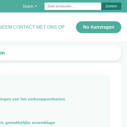
Dutch
Zoeken
NEEM CONTACT MET ONS OP
Nu Aanvragen
ton
ningen van het verkooppuntkarton
,
ht, gemakkelijke assemblage