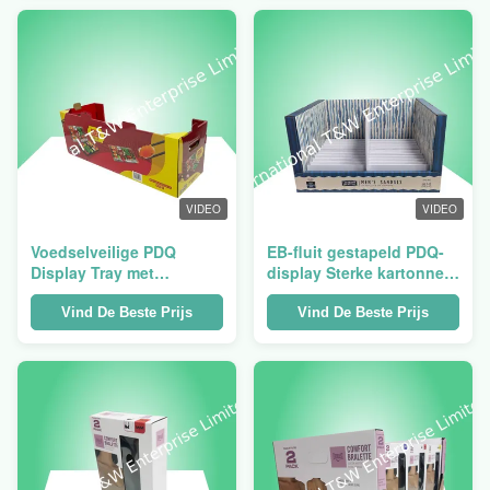
winkelproductenpresentatie
VIDEO
VIDEO
Voedselveilige PDQ
EB-fluit gestapeld PDQ-
Display Tray met
display Sterke kartonnen
voorgelijmde pop-up
diensten
constructie en 4 of 6-
Vind De Beste Prijs
Vind De Beste Prijs
compartiment
configuraties voor
winkelbalies