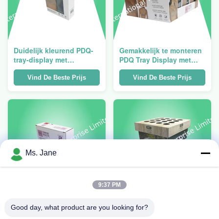
Duidelijk kleurend PDQ-
Gemakkelijk te monteren
tray-display met
PDQ Tray Display met
gemakkelijke montage en
glanzende afwerking en
1 jaar garantie voor
12 X 8 X 4 inch
Vind De Beste Prijs
Vind De Beste Prijs
detailhandel
afmetingen voor
detailhandel
Ms. Jane
9:37 PM
12 x 8 x 4 inch PDQ-tread
Glanzend afgewerkte
Good day, what product are you looking for?
display met gemakkelijke
PDQ-tray-display met