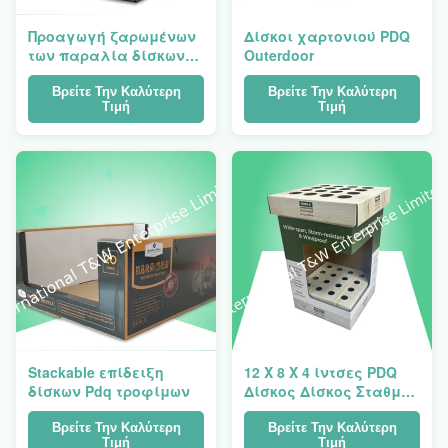
Προαγωγή ζαρωμένων
Δίσκοι χαρτονιού PDQ
των παραλία δίσκων
Outerdoor
PDQ
Βρείτε Την Καλύτερη
Βρείτε Την Καλύτερη
Τιμή
Τιμή
Stackable επίδειξη
12 X 8 X 4 ίντσες PDQ
δίσκων Pdq τροφίμων
Δίσκος Δίσκος Σταθμός
Λάμψη Λάμψη
Εκτύπωση Πρακτική
Βρείτε Την Καλύτερη
Βρείτε Την Καλύτερη
Τιμή
Τιμή