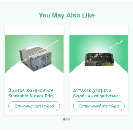
You May Also Like
Βαρέων καθηκόντων
Διπλοτειχισμένο
Stackable δίσκοι Pdq
βαρέων καθηκόντων
σχεδίου Costco στην
Stackup δίσκων
πώληση της κουρτίνας,
Επικοινωνήστε τώρα
χαρτονιού PDQ για την
Επικοινωνήστε τώρα
φορτίο 100kgs
προαγωγή των
καρυκευμάτων/των
τροφίμων