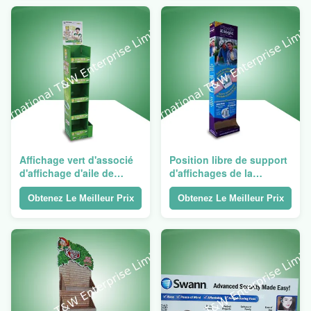
électroniques
Affichage vert d'associé
Position libre de support
d'affichage d'aile de
d'affichages de la
puissance de carton pour
publicité de carton
des nourritures
d'impression d'écran en
Obtenez Le Meilleur Prix
Obtenez Le Meilleur Prix
soie