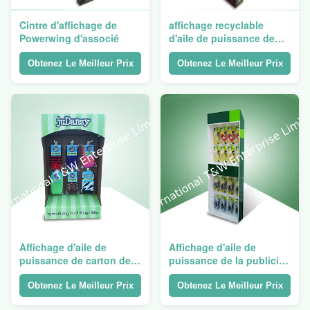
Cintre d'affichage de
affichage recyclable
Powerwing d'associé
d'aile de puissance de
100%
Obtenez Le Meilleur Prix
Obtenez Le Meilleur Prix
Affichage d'aile de
Affichage d'aile de
puissance de carton de
puissance de la publicité,
chaussette
unités de visualisation
debout libres de carton
Obtenez Le Meilleur Prix
Obtenez Le Meilleur Prix
pour les produits