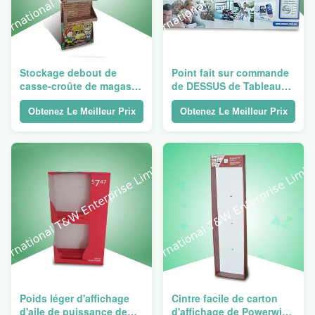
Stockage debout de
Point fait sur commande
casse-croûte de magasin
de DESSUS de Tableau
de présentoir de carton
d'affichage d'aile de
ondulé de plancher
puissance d'associé
Obtenez Le Meilleur Prix
Obtenez Le Meilleur Prix
d'achat avec UV ou pp
stratifiés
Poids léger d'affichage
Cintre facile de carton
d'aile de puissance de
d'affichage de Powerwing