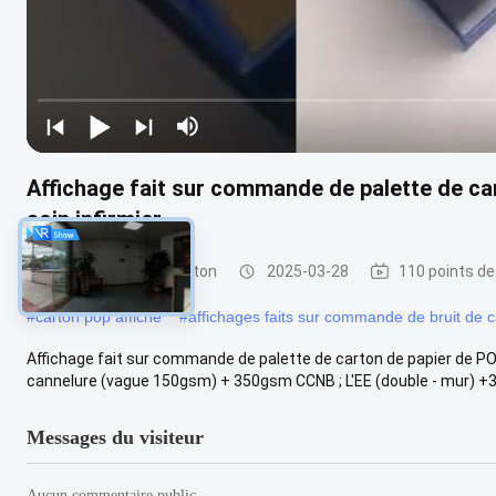
Affichage fait sur commande de palette de ca
soin infirmier
affichage pop en carton
2025-03-28
110 points de
#
carton pop affiche
#
affichages faits sur commande de bruit de c
Affichage fait sur commande de palette de carton de papier de POP 
cannelure (vague 150gsm) + 350gsm CCNB ; L'EE (double - mur) +
Messages du visiteur
Aucun commentaire public