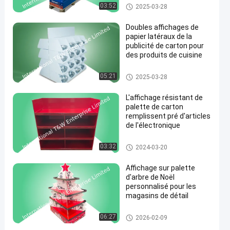
Cardboard Pallet Display
03:52
2025-03-28
Doubles affichages de
papier latéraux de la
publicité de carton pour
des produits de cuisine
Cardboard Pallet Display
05:21
2025-03-28
L'affichage résistant de
palette de carton
remplissent pré d'articles
de l'électronique
Cardboard Pallet Display
03:32
2024-03-20
Affichage sur palette
d'arbre de Noël
personnalisé pour les
magasins de détail
Cardboard Pallet Display
06:27
2026-02-09