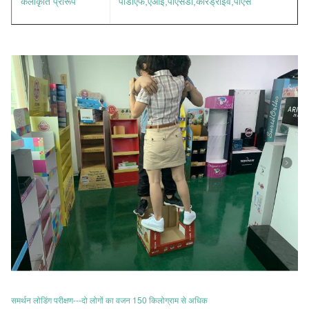
कलाकृति प्रारूप
पीडीएफ,एआई,पीएसडी,कोरड्राइव,पीएस
समर्थन लोडिंग परीक्षण---दो लोगों का वजन 150 किलोग्राम से अधिक