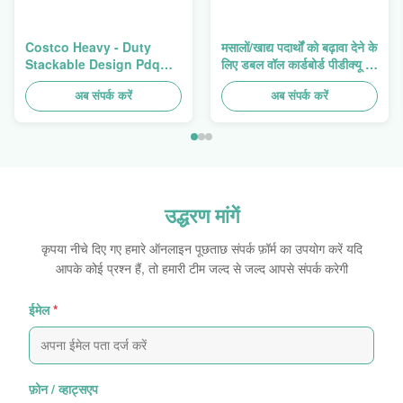
Costco Heavy - Duty
मसालों/खाद्य पदार्थों को बढ़ावा देने के
Stackable Design Pdq
लिए डबल वॉल कार्डबोर्ड पीडीक्यू ट्रे
Trays To Selling Curtain ,
हैवी ड्यूटी स्टैकअप
Load 100kgs
अब संपर्क करें
अब संपर्क करें
उद्धरण मांगें
कृपया नीचे दिए गए हमारे ऑनलाइन पूछताछ संपर्क फ़ॉर्म का उपयोग करें यदि
आपके कोई प्रश्न हैं, तो हमारी टीम जल्द से जल्द आपसे संपर्क करेगी
ईमेल
*
फ़ोन / व्हाट्सएप