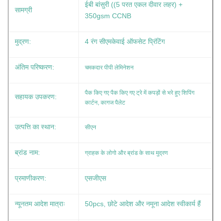
ईबी बांसुरी ((5 परत एकल दीवार लहर) +
सामग्री
350gsm CCNB
मुद्रण:
4 रंग सीएमकेवाई ऑफसेट प्रिंटिंग
चमकदार पीपी लेमिनेशन
अंतिम परिष्करण:
पैक किए गए पैक किए गए ट्रे में कपड़ों से भरे हुए शिपिंग
सहायक उपकरण:
कार्टन, कागज पैलेट
उत्पत्ति का स्थान:
सीएन
ग्राहक के लोगो और ब्रांड के साथ मुद्रण
ब्रांड नाम:
प्रमाणीकरण:
एसजीएस
न्यूनतम आदेश मात्राः
50pcs, छोटे आदेश और नमूना आदेश स्वीकार्य हैं