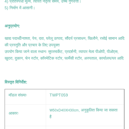
4) प्रतिस्पर्धी मूल्य, त्वरित नेतृत्व समय, उच्च गुणवत्ता।
5) निर्माण में आसानी।
अनुप्रयोग:
खाद्य पदार्थों/नाश्ता, पेय, दवा, घरेलू उत्पाद, सौंदर्य प्रसाधन, खिलौने, रसोई सामान आदि
की प्रस्तुति और प्रचार के लिए उपयुक्त
उपयोग किया जाने वाला स्थानः सुपरमार्केट, प्रदर्शनी, व्यापार मेला पीओपी, पीओएस,
खुदरा, दुकान, चेन स्टोर, कॉस्मेटिक स्टोर, फार्मेसी स्टोर, अस्पताल, कार्यालय/घर आदि
विस्तृत विनिर्देश:
मॉडल संख्याः
TWPT059
W50xD40XH30cm
, अनुकूलित किया जा सकता
आकारः
है