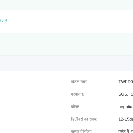
स्प्ले
मॉडल नंबर:
TWFD0
प्रमाणन:
SGS, I
कीमत:
negotia
डिलीवरी का समय:
12-15days
मानक पैकेजिंग:
फ्लैट में,