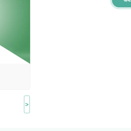
अभी 
>