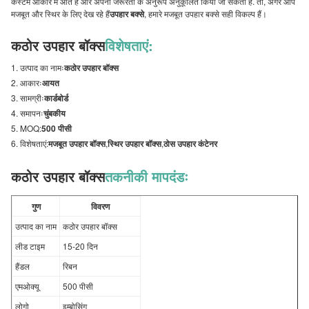
कस्टम आकार में आते हैं और अपनी जरूरतों के अनुरूप अनुकूलित किया जा सकता है. तो, अगर आप
मजबूत और स्थिर के लिए देख रहे हैं
उपहार बक्से
, हमारे मजबूत उपहार बक्से सही विकल्प हैं।
कठोर उपहार बॉक्स
विशेषताएं:
उत्पाद का नामः
कठोर उपहार बॉक्स
आकारः
आयत
सामग्रीः
कार्डबोर्ड
समापनः
चुंबकीय
MOQ:
500 पीसी
विशेषताएं:
मजबूत उपहार बॉक्स
,
स्थिर उपहार बॉक्स
,
ठोस उपहार कंटेनर
कठोर उपहार बॉक्स
तकनीकी मापदंडः
गुण
विवरण
उत्पाद का नाम
कठोर उपहार बॉक्स
लीड टाइम
15-20 दिन
हैंडल
रिबन
एमओक्यू
500 पीसी
लोगो
इम्बोसिंग