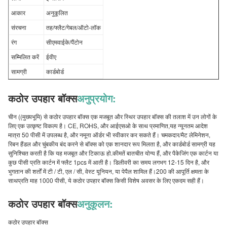
आकार
अनुकूलित
संरचना
तह/फ्लैट/गेबल/ऑटो-लॉक
रंग
सीएमवाईके/पैंटोन
सम्मिलित करें
ईवीए
सामग्री
कार्डबोर्ड
कठोर उपहार बॉक्स
अनुप्रयोग:
चीन ((मुख्यभूमि) से कठोर उपहार बॉक्स एक मजबूत और स्थिर उपहार बॉक्स की तलाश में उन लोगों के
लिए एक उत्कृष्ट विकल्प है। CE, ROHS, और आईएसओ के साथ प्रमाणित,यह न्यूनतम आदेश
मात्रा 50 पीसी में उपलब्ध है, और नमूना ऑर्डर भी स्वीकार कर सकते हैं। चमकदार/मैट लेमिनेशन,
रिबन हैंडल और चुंबकीय बंद करने से बॉक्स को एक शानदार रूप मिलता है, और कार्डबोर्ड सामग्री यह
सुनिश्चित करती है कि यह मजबूत और टिकाऊ हो.कीमतें बातचीत योग्य हैं, और पैकेजिंग एक कार्टन या
कुछ पीसी प्रति कार्टन में फ्लैट 1pcs में आती है। डिलीवरी का समय लगभग 12-15 दिन है, और
भुगतान की शर्तों में टी / टी, एल / सी, वेस्ट यूनियन, या पेपैल शामिल हैं।200 की आपूर्ति क्षमता के
साथप्रति माह 1000 पीसी, ये कठोर उपहार बॉक्स किसी विशेष अवसर के लिए एकदम सही हैं।
कठोर उपहार बॉक्स
अनुकूलन:
कठोर उपहार बॉक्स