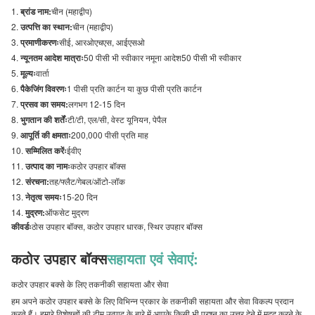
ब्रांड नाम:
चीन (महाद्वीप)
उत्पत्ति का स्थान:
चीन (महाद्वीप)
प्रमाणीकरणः
सीई, आरओएचएस, आईएसओ
न्यूनतम आदेश मात्राः
50 पीसी भी स्वीकार नमूना आदेश50 पीसी भी स्वीकार
मूल्यः
वार्ता
पैकेजिंग विवरणः
1 पीसी प्रति कार्टन या कुछ पीसी प्रति कार्टन
प्रसव का समय:
लगभग 12-15 दिन
भुगतान की शर्तेंः
टी/टी, एल/सी, वेस्ट यूनियन, पेपैल
आपूर्ति की क्षमताः
200,000 पीसी प्रति माह
सम्मिलित करेंः
ईवीए
उत्पाद का नामः
कठोर उपहार बॉक्स
संरचना:
तह/फ्लैट/गेबल/ऑटो-लॉक
नेतृत्व समयः
15-20 दिन
मुद्रण:
ऑफसेट मुद्रण
कीवर्डः
ठोस उपहार बॉक्स, कठोर उपहार धारक, स्थिर उपहार बॉक्स
कठोर उपहार बॉक्स
सहायता एवं सेवाएं:
कठोर उपहार बक्से के लिए तकनीकी सहायता और सेवा
हम अपने कठोर उपहार बक्से के लिए विभिन्न प्रकार के तकनीकी सहायता और सेवा विकल्प प्रदान
करते हैं। हमारे विशेषज्ञों की टीम उत्पाद के बारे में आपके किसी भी प्रश्न का उत्तर देने में मदद करने के