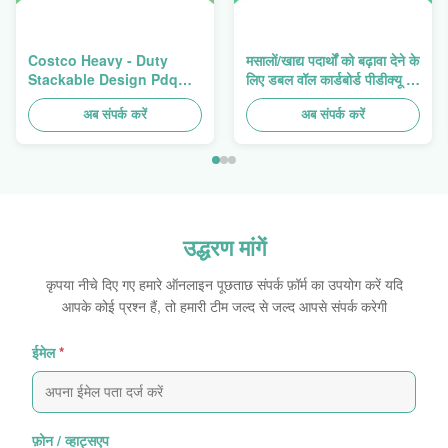
Costco Heavy - Duty
मसालों/खाद्य पदार्थों को बढ़ावा देने के
Stackable Design Pdq
लिए डबल वॉल कार्डबोर्ड पीडीक्यू ट्रे
Trays To Selling Curtain ,
हैवी ड्यूटी स्टैकअप
Load 100kgs
अब संपर्क करें
अब संपर्क करें
उद्धरण मांगें
कृपया नीचे दिए गए हमारे ऑनलाइन पूछताछ संपर्क फ़ॉर्म का उपयोग करें यदि
आपके कोई प्रश्न हैं, तो हमारी टीम जल्द से जल्द आपसे संपर्क करेगी
ईमेल
*
फ़ोन / व्हाट्सएप