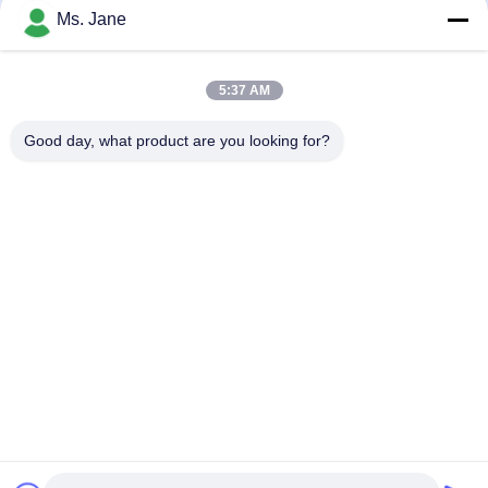
Kami berdedikasi untuk melebihi harapan klien kami dan
Ms. Jane
memenuhi batasan anggaran mereka.
5:37 AM
、
Good day, what product are you looking for?
Beranda
Produk
Video
Pertunjukan VR
Tentang Kami
Tur Pabrik
Kontrol kualitas
Hubungi Kami
Minta Penawaran Harga