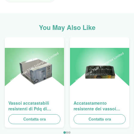
You May Also Like
Vassoi accatastabili
Accatastamento
resistenti di Pdq di
resistente dei vassoi
progettazione di Costco
doppi del cartone PDQ
a vendere tenda, carico
Contatta ora
per la promozione le
Contatta ora
100kgs
spezie/alimenti