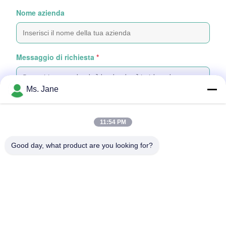
Nome azienda
Messaggio di richiesta
*
Ms. Jane
11:54 PM
Attachare file
Good day, what product are you looking for?
Selezionare i file
Puoi caricare fino a 5 file e ogni file può avere una dimensione
massima di 10 MB
Invio