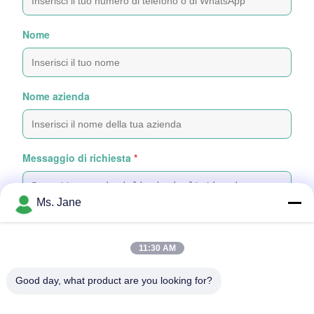
Nome
Nome azienda
Messaggio di richiesta
*
Ms. Jane
11:30 AM
Attachare file
Good day, what product are you looking for?
Selezionare i file