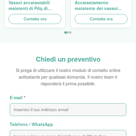
Vassoi accatastabili
Accatastamento
resistenti di Pdq di
resistente dei vassoi
progettazione di Costco
doppi del cartone PDQ
a vendere tenda, carico
Contatta ora
per la promozione le
Contatta ora
100kgs
spezie/alimenti
Chiedi un preventivo
Si prega di utilizzare il nostro modulo di contatto online
sottostante per qualsiasi domanda. Il nostro team ti
risponderà il prima possibile.
E-mail
*
Telefono / WhatsApp