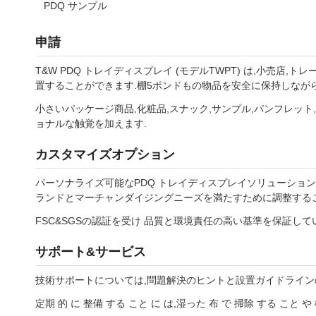
PDQ サンプル
申請
T&W PDQ トレイディスプレイ (モデルTWPT) は,小売
置することができます.棚5ポンドもの物品を安全に保持しなが
小さいパッケージ商品,化粧品,スナック,サンプル,パンフレッ
ョナルな触覚を加えます.
カスタマイズオプション
パーソナライズ可能なPDQ トレイディスプレイソリューションで
ランドとマーチャンダイジングニーズを満たすために調整する
FSC&SGSの認証を受け 品質と環境責任の高い基準を保証して
サポート&サービス
技術サポートについては,問題解決のヒントと設置ガイドライン
定期 的 に 整備 する こと に は,湿った 布 で 掃除 する こ