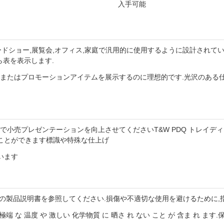
入手可能
店,トレードショー,展覧会,オフィス,家庭で汎用的に使用するように設計さ
ら表を表示します.
ト,またはプロモーションアイテムを展示するのに理想的です.光沢のあ
小売プレゼンテーションを向上させてくださいT&W PDQ トレイディスプ
ことができます標識や特殊な仕上げ
います
の製品説明書を参照してください.損傷や不適切な使用を避けるために,
と や 極端 な 温度 や 激しい 化学物質 に 晒さ れ ない こと が 含ま 