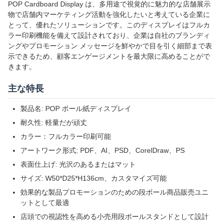
POP Cardboard Display は、多用途で視覚的に魅力的な店舗展示
物で店舗内マーケティング活動を強化したいと考えている企業に
とって、優れたソリューションです。このディスプレイはフルカ
ラー印刷機能を備えて設計されており、企業は自社のブランディ
ングやプロモーション メッセージを鮮やかで目を引く細部まで表
示できるため、顧客エンゲージメントを最大限に高めることがで
きます。
主な特長
製品名: POP ボール紙ディスプレイ
耐久性: 軽量だが頑丈
カラー：フルカラー印刷可能
アートワーク形式: PDF、AI、PSD、CorelDraw、PS
表面仕上げ: 光沢のあるまたはマット
サイズ: W50*D25*H136cm、カスタマイズ可能
効果的な製品プロモーションのための段ボール商品販売ユニ
ットとして最適
店頭での視認性を高める小売用段ボールスタンドとして設計