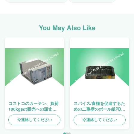
You May Also Like
コストコのカーテン、負荷
スパイス/食糧を促進するた
100kgsの販売への頑丈で
めの二重壁のボール紙PDQ
積み重ね可能な設計Pdqの
の皿の頑丈な旋回待避
皿
今連絡してください
今連絡してください