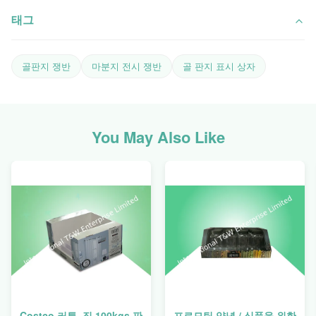
태그
골판지 쟁반
마분지 전시 쟁반
골 판지 표시 상자
You May Also Like
Costco 커튼, 짐 100kgs 판
프로모팅 양념 / 식품을 위한