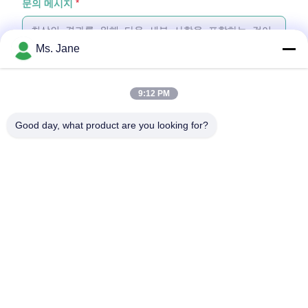
문의 메시지
*
Ms. Jane
9:12 PM
파일 첨부
Good day, what product are you looking for?
파일 선택
최대 5개의 파일을 업로드할 수 있으며, 각 파일의 크기는 최대 10MB입니
다.
제출
홈
제품
비디오
VR 쇼
우리 에 관한 것
공장 투어
품질 관리