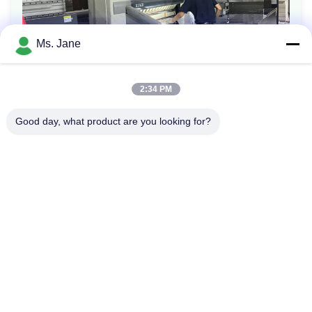
Ms. Jane
2:34 PM
Good day, what product are you looking for?
Previous: Outra nova máquina de corte automática começa a
funcionar
Next: Máquina de colagem automática de alta velocidade
Início
Produtos
vídeos
Espetáculo VR
Sobre Nós
Visita à Fábrica
Controle de qualidade
CONTATE-NOS
Solicitar um Orçamento