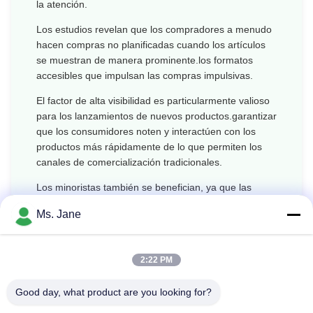
la atención.
Los estudios revelan que los compradores a menudo
hacen compras no planificadas cuando los artículos
se muestran de manera prominente.los formatos
accesibles que impulsan las compras impulsivas.
El factor de alta visibilidad es particularmente valioso
para los lanzamientos de nuevos productos.garantizar
que los consumidores noten y interactúen con los
productos más rápidamente de lo que permiten los
canales de comercialización tradicionales.
Los minoristas también se benefician, ya que las
pantallas de alta visibilidad ayudan a organizar los
Ms. Jane
estantes, reducir el desorden y mejorar la experiencia
general de compra.Los consumidores descubren los
productos más fácilmente, y las marcas disfrutan de
2:22 PM
un mejor rendimiento de las ventas.
Good day, what product are you looking for?