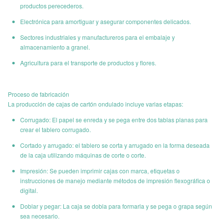
Diseñado por T&W
productos perecederos.
estructura
Electrónica para amortiguar y asegurar componentes delicados.
Trabajos de
Ofrecido por los clientes
Sectores industriales y manufactureros para el embalaje y
arte/gráficos
almacenamiento a granel.
Agricultura para el transporte de productos y flores.
Formato de
las obras de
PDF, AI, PSD, dibujo, PS
arte
Proceso de fabricación
La producción de cajas de cartón ondulado incluye varias etapas:
Corrugado: El papel se enreda y se pega entre dos tablas planas para
crear el tablero corrugado.
Cortado y arrugado: el tablero se corta y arrugado en la forma deseada
de la caja utilizando máquinas de corte o corte.
Impresión: Se pueden imprimir cajas con marca, etiquetas o
instrucciones de manejo mediante métodos de impresión flexográfica o
digital.
Doblar y pegar: La caja se dobla para formarla y se pega o grapa según
sea necesario.