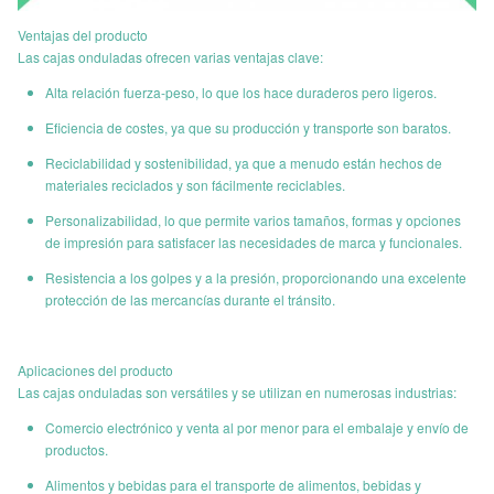
Ventajas del producto
Tiempo de
Alrededor de 12-15 días
Las cajas onduladas ofrecen varias ventajas clave:
entrega:
Alta relación fuerza-peso, lo que los hace duraderos pero ligeros.
Tiempo de
Eficiencia de costes, ya que su producción y transporte son baratos.
entrega de
Alrededor de 2-5 días
la muestra
Reciclabilidad y sostenibilidad, ya que a menudo están hechos de
materiales reciclados y son fácilmente reciclables.
El cliente debe pagar el costo de la muestra, que es
Personalizabilidad, lo que permite varios tamaños, formas y opciones
Cargo por
reembolsable cuando se realiza la producción en
de impresión para satisfacer las necesidades de marca y funcionales.
muestra
masa.
Resistencia a los golpes y a la presión, proporcionando una excelente
protección de las mercancías durante el tránsito.
Condiciones
T/T o L/C, Western Union
de pago:
Aplicaciones del producto
Capacidad
Las cajas onduladas son versátiles y se utilizan en numerosas industrias:
de
20,0000 piezas
Comercio electrónico y venta al por menor para el embalaje y envío de
suministro:
productos.
Alimentos y bebidas para el transporte de alimentos, bebidas y
Diseño de la