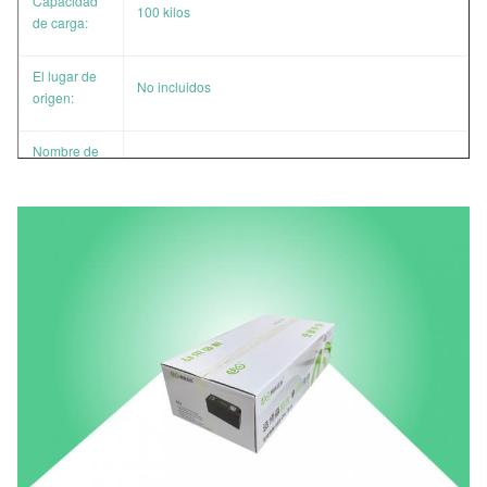
Capacidad
100 kilos
de carga:
El lugar de
No incluidos
origen:
Nombre de
T & W
la marca:
Certificación:
SGS
Cantidad
50pcs, pedido pequeño y pedido de muestra son
mínima de
aceptables
pedido:
Depende de la cantidad, tamaño, impresión, paquete,
Precio:
etc.
Detalles del
En plano, según las necesidades del cliente
envase: