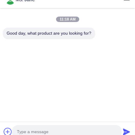
พร้อมโลโก้ของบริษัท
กระเป๋าช้อปปิ้งกระดาษผสมผสมผสมผสมผสมผสมผสมผสม
11:18 AM
ผสมผสมผสมผสมผสมผสมผสาน
การพิมพ์ที่กําหนดเอง กระดาษหลากหลาย กระเป๋าช้อปปิปีปี
Good day, what product are you looking for?
สาย / สายไนลอน / จับกระดาษบิด
OEM ODM กระดาษที่กําหนดเอง กระเป๋าช้อปปิ้ง ขายปลีก
กระเป๋ากระดาษกระจกกระจกกระจกกระจกกระจกกระจก
กระจก
กระเป๋าช้อปปิ้งกระดาษที่แข็งแกร่ง
กระเป๋าช้อปปิ้งกระดาษแบบกําหนดเอง สี CMYK / Pantone
บ้าน
สินค้า
วิดีโอ
รายการ VR
เกี่ยวกับเรา
ทัวร์โรงงาน
การควบคุมคุณภาพ
ติดต่อเรา
ขอใบเสนอราคา
© 2026 International T&W Enterprise Limited. All Rights Reserved.