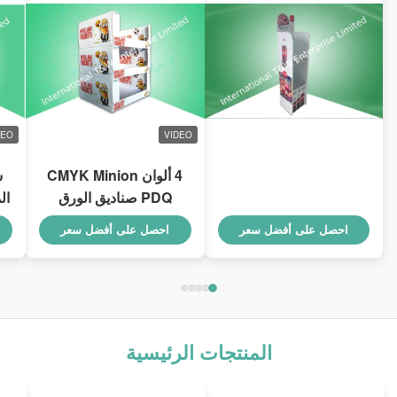
DEO
VIDEO
4 ألوان CMYK Minion
ش
PDQ صناديق الورق
ال
المقوى مع تصميم قابلة
احصل على أفضل سعر
احصل على أفضل سعر
للتراكم لعبوظة مشروبات
الأطفال
المنتجات الرئيسية