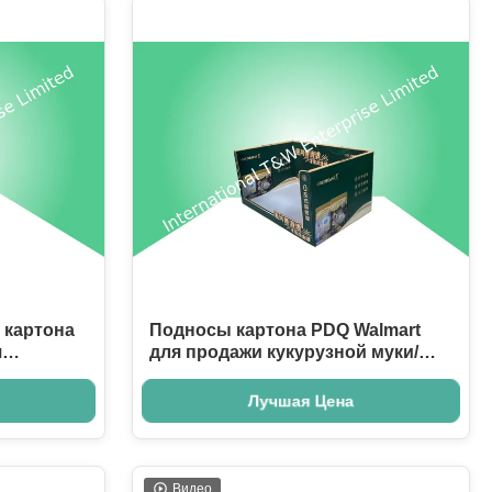
картона
Подносы картона PDQ Walmart
я
для продажи кукурузной муки/
 напитка
еды с дизайном Stackup
Лучшая Цена
Видео