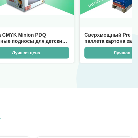
inion PDQ
Сверхмощный Pre дисплей
осы для детских
паллета картона заполнения 
игрушек ребенк
ая цена
Лучшая цена