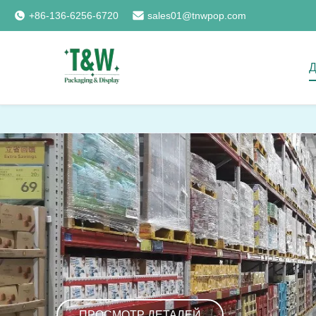
+86-136-6256-6720
sales01@tnwpop.com