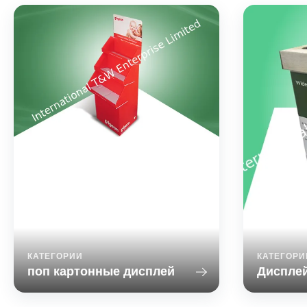
поп картонные дисплей
Pigeon Brand Three Tray POP
Product 
Cardboard Display With Stack-up Design
Display
for Selling Kid Products Quick Detail:
designed
Materials: White layer B
efficie
flute(150gsmwave)+350gsm CCNB,
dimension
A,C,E,F,G, EB.BC ETC also available
display
Printing: 4C/0C offset+one Pantone
present a 
color, also can be water ink printing
and organi
Surface treatment: UV, Glossy ...
КАТЕГОРИИ
КАТЕГОРИ
поп картонные дисплей
Диспле