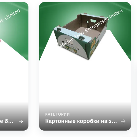
очные
Картонные коробки на
заказ
per Gift Box
Water - ink Printing Corrugated Carton
acks Quick
Boxes , Recyclable Paper Box for
Shipment Quick Detail: Materials: BC
d as per
Double-wall corrugated cardboard
acement
Printing:4C/0C water-ink printing(flexo
m wave) +
printing),also can be full color offset
4C offset,
printing Size:W40XD30XH27cm,can be
ors Surface
customized as per products and
ation ...
product...
КАТЕГОРИИ
коробки упаковочные бумаги
Картонные коробки на заказ