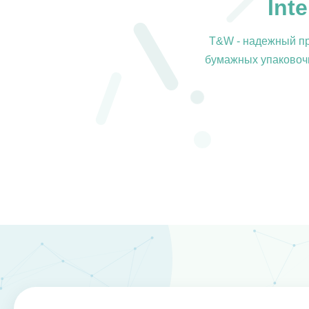
Int
T&W - надежный пр
бумажных упаковочн