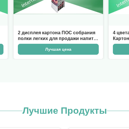
 дисплея картона ПОС собрания
4 цвета CMYK M
олки легких для продажи напитка
Картонные подн
ока-колы
бутылок
Лучшая цена
Лучш
Лучшие Продукты