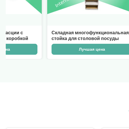
с
Складная многофункциональная
2
кой
стойка для столовой посуды
п
к
Лучшая цена