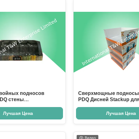
двойных подносов
Сверхмощные подносы 
PDQ стены
PDQ Дисней Stackup дл
ный для повышать
повышать бутылку/обед
ду
ребенк
Лучшая Цена
Лучшая Цена
Видео