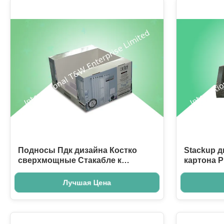
Подносы Пдк дизайна Костко
Stackup 
сверхмощные Стакабле к
картона 
продаже занавеса, нагрузки
сверхмощ
100кгс
специи/е
Лучшая Цена