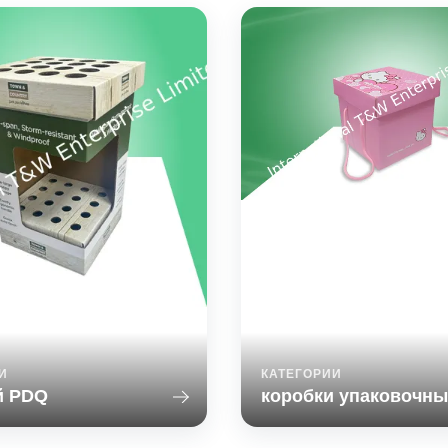
коробки упаков
Дисплей PDQ
бумаги
Description: The PDQ Tray
Decorative Pink Hellokitty Pa
 is an exceptional solution
With Handle For Packing Sn
 to showcase your products
Detail: Size:
ntly and attractively. With
W22*D22*H21cm,customize
s of 12 x 8 x 4 inches, this
products and product-pl
 tray offers ample space to
Materials: E flute (150gs
variety of items in a compact
350gsm CCNB Printing: 4C/
zed manner. Whether you are
also can be 5 colors or 6 col
looking to ...
treatment: Glossy PP lamin
И
КАТЕГОРИИ
й PDQ