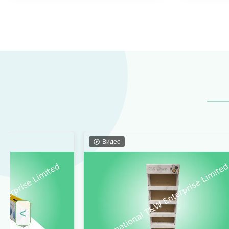
Видео
<