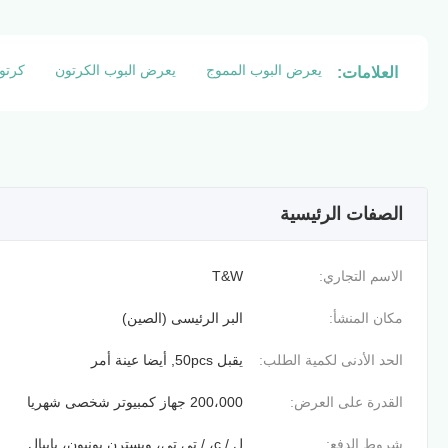
يعرض البوب ​​المموج
يعرض البوب ​​الكرتون
كرتو
العلامات:
الصفات الرئيسية
الاسم التجاري:
T&W
مكان المنشأ:
البر الرئيسى (الصين)
الحد الأدنى لكمية الطلب:
يقبل 50pcs, أيضا عينة أمر
القدرة على العرض:
200،000 جهاز كمبيوتر شخصى شهريا
شروط الدفع:
ل / c، / تي تي، ويسترن يونيون، بايبال