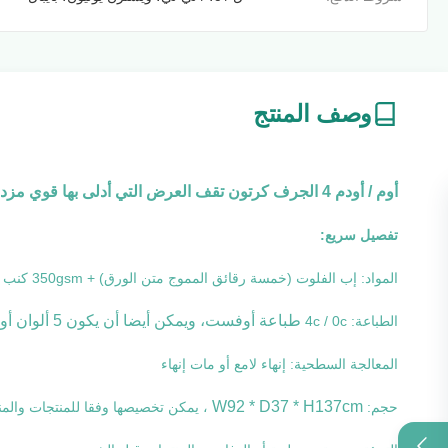
وصف المنتج
أوم / أودم 4 الجرف كرتون تقف العرض التي أدلى بها قوي مزدوج الجدار ورقة المجلس
تفصيل سريع:
المواد: إب الفلوت (خمسة رقائق المموج متن الورق) + 350gsm كنب
طباعة أوفست، ويمكن أيضا أن يكون 5 ألوان أو 6 ألوان
الطباعة: 4c / 0c
المعالجة السطحية: إنهاء لامع أو مات إنهاء
W92 * D37 * H137cm
حجم:
، يمكن تخصيصها وفقا للمنتجات والم