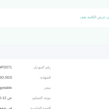
ن عرض الكلمة يقف
رقم الموديل:
WFD271
الشهادة:
ISO,SGS
سعر:
gotiable
موعد التسليم:
عن 12-15 أيام
العبوة القياسية:
في شقة، 1 قطع لكل كرتونة أو بضع قطع في 