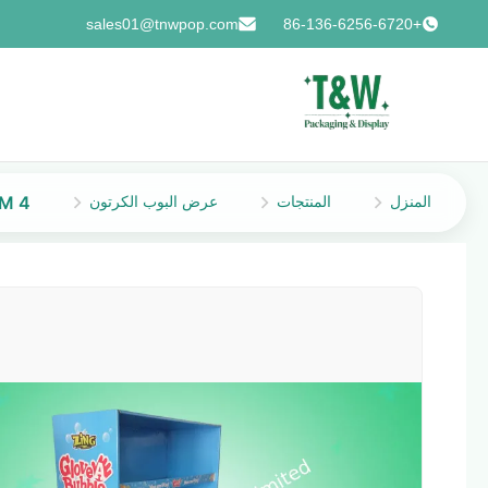
sales01@tnwpop.com
+86-136-6256-6720
المنزل
المنتجات
عرض البوب الكرتون
OEM / ODM 4 الجرف 