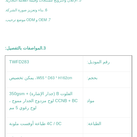
6. بناء وتعزيز صورة الشركة.
7. OEM و ODM موضع ترحيب.
3.
المواصفات بالتفصيل:
رقم الموديل:
TWFD283
W55 * D63 * H162cm
بحجم:
، يمكن تخصيص
الفلوت B (جدار الإشارة) + 350gsm
مواد
CCNB + BC لوح مزدوج الجدار مموج ،
لوح رغوي 5 مم
الطباعة:
4C / 0C طباعة أوفست ملونة