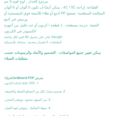
مزدوج الجدار ، لوح فوم 5 مم
الطباعة: إزاحة 4C / 0C ، يمكن أيضًا أن تكون 5 ألوان أو 6 ألوان
المعالجة السطحية: تصفيح PP لامع أو طلاء للأشعة فوق البنفسجية أو
ورنيش غير لامع
التعبئة: حزمة مسطحة ، 1 قطعة / كرتون أو عدد قليل من أجهزة
الكمبيوتر في الكرتون
Stength: قادر على تحميل 80 كجم لكل شاشة
الملحقات: 3 قضبان معدنية ، مشابك بلاستيكية
يمكن تغيير جميع المواصفات - التصميم والأبعاد والرسومات حسب
متطلبات العملاء
يعرض Cardboard POP
مزايا:
1. 100٪ قابلة لإعادة التدوير
2. تصميم ممتاز لكل من البضائع الثقيلة والخفيفة.
3. من السهل تجميع ، وتوفير الشحن.
4. سهلة التفكيك ، وتوفير قوة العمل.
5. الإعلان والترويج للمنتجات وقيمة العلامة التجارية.