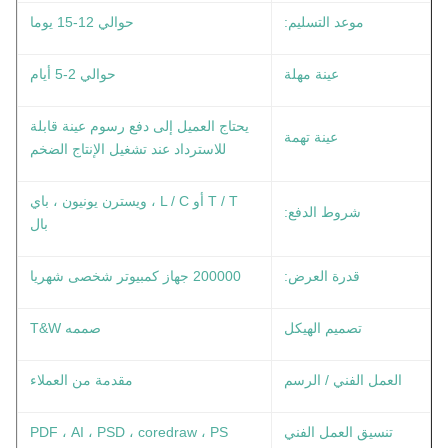
موعد التسليم:
حوالي 12-15 يوما
عينة مهلة
حوالي 2-5 أيام
يحتاج العميل إلى دفع رسوم عينة قابلة
عينة تهمة
للاسترداد عند تشغيل الإنتاج الضخم
T / T أو L / C ، ويسترن يونيون ، باي
شروط الدفع:
بال
قدرة العرض:
200000 جهاز كمبيوتر شخصى شهريا
تصميم الهيكل
صممه T&W
العمل الفني / الرسم
مقدمة من العملاء
تنسيق العمل الفني
PDF ، AI ، PSD ، coredraw ، PS