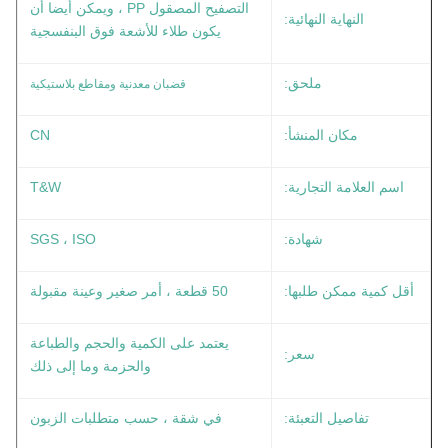
التصفيح المصقول PP ، ويمكن أيضا أن
النهاية النهائية:
يكون طلاء للأشعة فوق البنفسجية
قضبان معدنية ومقاطع بلاستيكية
ملحق:
مكان المنشأ:
CN
اسم العلامة التجارية:
T&W
شهادة:
SGS ، ISO
أقل كمية ممكن طلبها:
50 قطعة ، أمر صغير وعينة مقبولة
يعتمد على الكمية والحجم والطباعة
سعر:
والحزمة وما إلى ذلك
تفاصيل التعبئة:
في شقة ، حسب متطلبات الزبون