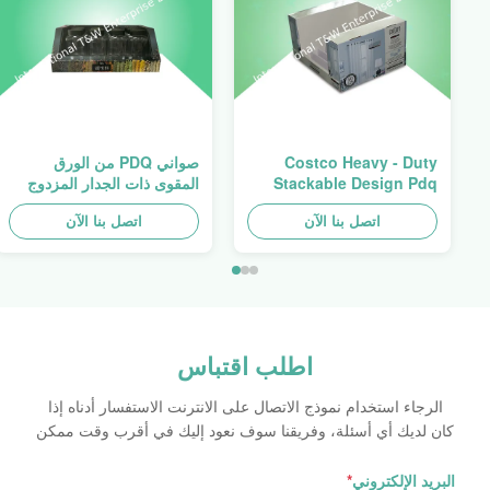
Costco Heavy - Duty
صواني PDQ من الورق
Stackable Design Pdq
المقوى ذات الجدار المزدوج
Trays To Selling Curtain ,
عالية التحمل لتعزيز التوابل/
Load 100kgs
اتصل بنا الآن
الأطعمة
اتصل بنا الآن
اطلب اقتباس
الرجاء استخدام نموذج الاتصال على الانترنت الاستفسار أدناه إذا
كان لديك أي أسئلة، وفريقنا سوف نعود إليك في أقرب وقت ممكن
البريد الإلكتروني
*