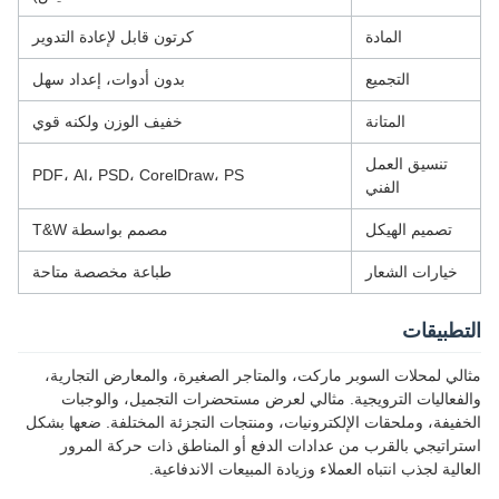
المادة
كرتون قابل لإعادة التدوير
التجميع
بدون أدوات، إعداد سهل
المتانة
خفيف الوزن ولكنه قوي
تنسيق العمل
PDF، AI، PSD، CorelDraw، PS
الفني
تصميم الهيكل
مصمم بواسطة T&W
خيارات الشعار
طباعة مخصصة متاحة
التطبيقات
مثالي لمحلات السوبر ماركت، والمتاجر الصغيرة، والمعارض التجارية،
والفعاليات الترويجية. مثالي لعرض مستحضرات التجميل، والوجبات
الخفيفة، وملحقات الإلكترونيات، ومنتجات التجزئة المختلفة. ضعها بشكل
استراتيجي بالقرب من عدادات الدفع أو المناطق ذات حركة المرور
العالية لجذب انتباه العملاء وزيادة المبيعات الاندفاعية.