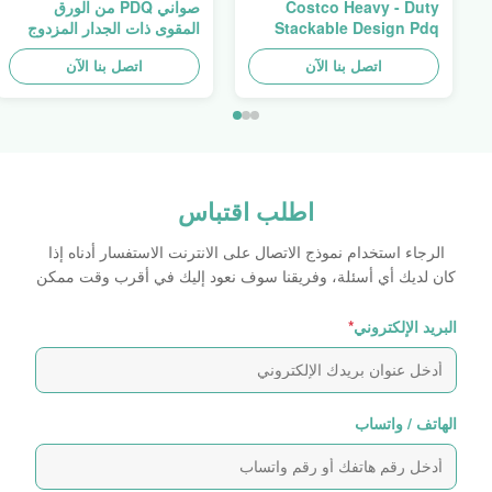
Costco Heavy - Duty
صواني PDQ من الورق
Stackable Design Pdq
المقوى ذات الجدار المزدوج
Trays To Selling Curtain ,
عالية التحمل لتعزيز التوابل/
Load 100kgs
اتصل بنا الآن
الأطعمة
اتصل بنا الآن
اطلب اقتباس
الرجاء استخدام نموذج الاتصال على الانترنت الاستفسار أدناه إذا
كان لديك أي أسئلة، وفريقنا سوف نعود إليك في أقرب وقت ممكن
البريد الإلكتروني
*
الهاتف / واتساب