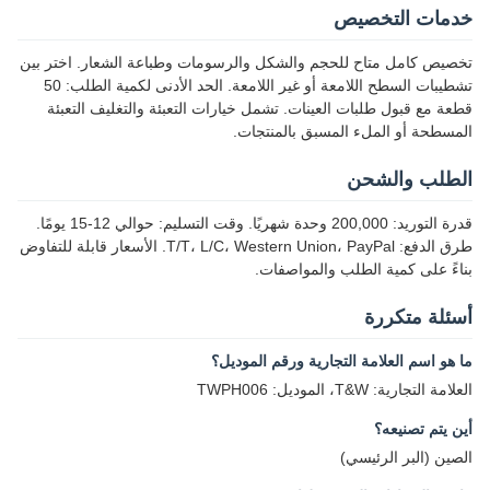
خدمات التخصيص
تخصيص كامل متاح للحجم والشكل والرسومات وطباعة الشعار. اختر بين
تشطيبات السطح اللامعة أو غير اللامعة. الحد الأدنى لكمية الطلب: 50
قطعة مع قبول طلبات العينات. تشمل خيارات التعبئة والتغليف التعبئة
المسطحة أو الملء المسبق بالمنتجات.
الطلب والشحن
قدرة التوريد: 200,000 وحدة شهريًا. وقت التسليم: حوالي 12-15 يومًا.
طرق الدفع: T/T، L/C، Western Union، PayPal. الأسعار قابلة للتفاوض
بناءً على كمية الطلب والمواصفات.
أسئلة متكررة
ما هو اسم العلامة التجارية ورقم الموديل؟
العلامة التجارية: T&W، الموديل: TWPH006
أين يتم تصنيعه؟
الصين (البر الرئيسي)