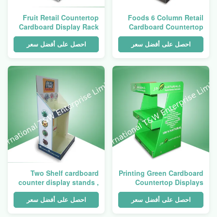
Fruit Retail Countertop
Foods 6 Column Retail
Cardboard Display Rack
Cardboard Countertop
With Glossy Finish
Displays With Glossy
Finish
احصل على أفضل سعر
احصل على أفضل سعر
Two Shelf cardboard
Printing Green Cardboard
counter display stands ,
Countertop Displays
pos counter display To
OEM ODM Eco Friendly
Selling Madicine
احصل على أفضل سعر
احصل على أفضل سعر