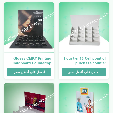
Glossy CMKY Printing
Four tier 16 Cell point of
Cardboard Countertop
purchase counter
Displays For Displaying
displays With Assembly
Haircare Products
Vedieo
احصل على أفضل سعر
احصل على أفضل سعر