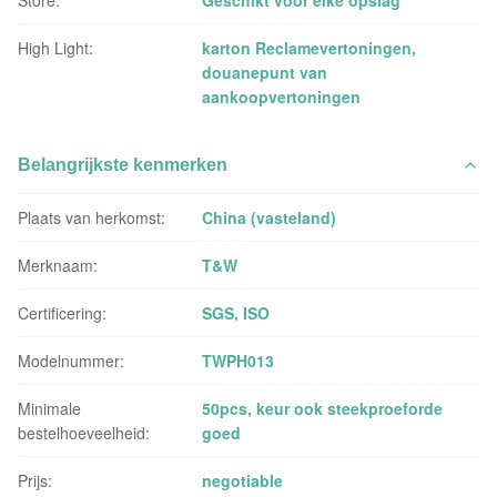
Store:
Geschikt voor elke opslag
High Light:
karton Reclamevertoningen
,
douanepunt van
aankoopvertoningen
Belangrijkste kenmerken
Plaats van herkomst:
China (vasteland)
Merknaam:
T&W
Certificering:
SGS, ISO
Modelnummer:
TWPH013
Minimale
50pcs, keur ook steekproeforde
bestelhoeveelheid:
goed
Prijs:
negotiable