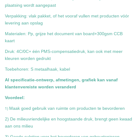
plaatsing wordt aangepast
Verpakking: vlak pakket, of het vooraf vullen met producten vóór
levering aan opslag
Materialen: Pp, grijze het document van board+300gsm CCB
kaart
Druk: 4C/0C+ één PMS-compensatiedruk, kan ook met meer
kleuren worden gedrukt
Toebehoren: S metaalhaak, kabel
Al specificatie-ontwerp, afmetingen, grafiek kan vanaf
klantenvereiste worden veranderd
Voordeel:
1)
Maak goed gebruik van ruimte om producten te bevorderen
2) De milieuvriendelijke en hoogstaande druk, brengt geen kwaad
aan ons milieu
3) Goede sulotion voor het bevorderen van gebeurtenissen