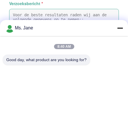
Verzoeksbericht
*
Ms. Jane
8:40 AM
Bijvoeg bestanden
Good day, what product are you looking for?
Selecteer bestanden
Je kunt maximaal 5 bestanden uploaden en elk bestand mag
maximaal 10 MB groot zijn.
Inzenden
Thuis
Producten
video's
VR-show
Over ons
Fabriekstocht