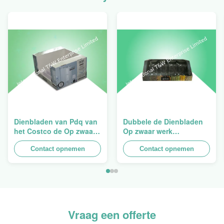
Dienbladen van Pdq van
Dubbele de Dienbladen
het Costco de Op zwaar
Op zwaar werk
werk berekende
berekende
Stapelbare Ontwerp aan
Contact opnemen
Opeenstapeling van het
Contact opnemen
het Verkopen van
Muurkarton PDQ voor het
Gordijn, Lading 100kgs
Bevorderen van
Kruiden/Voedsel
Vraag een offerte