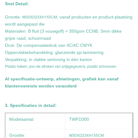
Snel Detail:
W30XD23XH155CM
Grootte:
, vanaf producten en product-plaatsing
wordt aangepast die
Materialen: B fluit (3 vouwgolf) + 350gsm CCNB, 3mm dikke
grijze raad, schuimraad
Druk: De compensatiedruk van 4C/4C CMYK
Oppervlaktebehandeling: glanzende pp-laminering
Verpakking: in vlakke vertoning in één karton
Plastic haken, pvc-de stroken van prijsgegevens, plastic schroeven
Al specificatie-ontwerp, afmetingen, grafiek kan vanaf
klantenvereiste worden veranderd
3. Specificaties in detail:
Modelaantal:
TWFD300
W30XD23XH155CM
Grootte: