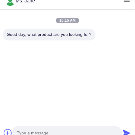
Ms. Jane
10:15 AM
Bijvoeg bestanden
Good day, what product are you looking for?
Selecteer bestanden
Je kunt maximaal 5 bestanden uploaden en elk bestand mag
maximaal 10 MB groot zijn.
Inzenden
Thuis
Producten
video's
VR-show
Over ons
Fabriekstocht
Kwaliteitscontrole
NEEM CONTACT MET ONS OP
Offerte Aanvragen