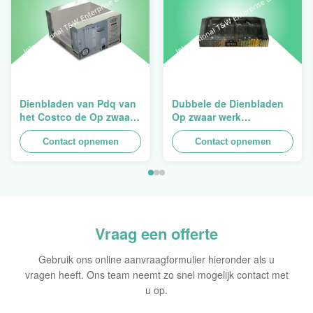
Dienbladen van Pdq van
Dubbele de Dienbladen
het Costco de Op zwaar
Op zwaar werk
werk berekende
berekende
Stapelbare Ontwerp aan
Contact opnemen
Opeenstapeling van het
Contact opnemen
het Verkopen van
Muurkarton PDQ voor het
Gordijn, Lading 100kgs
Bevorderen van
Kruiden/Voedsel
Vraag een offerte
Gebruik ons online aanvraagformulier hieronder als u
vragen heeft. Ons team neemt zo snel mogelijk contact met
u op.