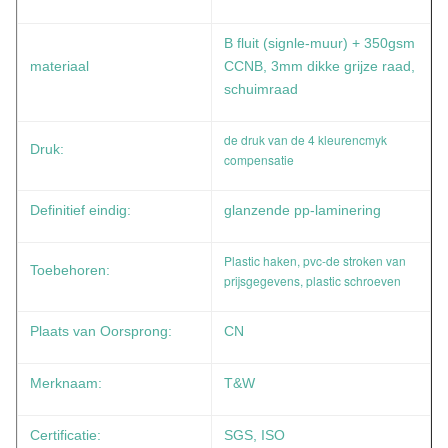
B fluit (signle-muur) + 350gsm
materiaal
CCNB, 3mm dikke grijze raad,
schuimraad
de druk van de 4 kleurencmyk
Druk:
compensatie
Definitief eindig:
glanzende pp-laminering
Plastic haken, pvc-de stroken van
Toebehoren:
prijsgegevens, plastic schroeven
Plaats van Oorsprong:
CN
Merknaam:
T&W
Certificatie:
SGS, ISO