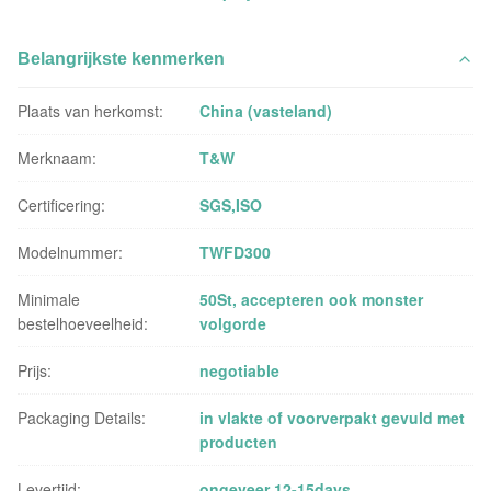
Belangrijkste kenmerken
Plaats van herkomst:
China (vasteland)
Merknaam:
T&W
Certificering:
SGS,ISO
Modelnummer:
TWFD300
Minimale
50St, accepteren ook monster
bestelhoeveelheid:
volgorde
Prijs:
negotiable
Packaging Details:
in vlakte of voorverpakt gevuld met
producten
Levertijd:
ongeveer 12-15days