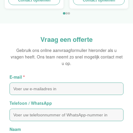
Stapelbare Ontwerp aan
Contact opnemen
Opeenstapeling van het
Contact opnemen
het Verkopen van
Muurkarton PDQ voor het
Gordijn, Lading 100kgs
Bevorderen van
Kruiden/Voedsel
Vraag een offerte
Gebruik ons online aanvraagformulier hieronder als u
vragen heeft. Ons team neemt zo snel mogelijk contact met
u op.
E-mail
*
Telefoon / WhatsApp
Naam