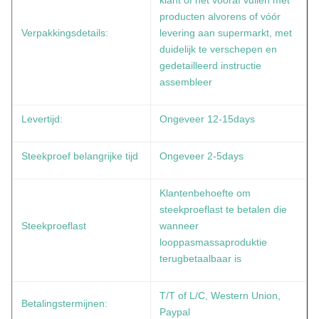
klant of het vooraf vullen met
producten alvorens of vóór
Verpakkingsdetails:
levering aan supermarkt, met
duidelijk te verschepen en
gedetailleerd instructie
assembleer
Levertijd:
Ongeveer 12-15days
Steekproef belangrijke tijd
Ongeveer 2-5days
Klantenbehoefte om
steekproeflast te betalen die
Steekproeflast
wanneer
looppasmassaproduktie
terugbetaalbaar is
T/T of L/C, Western Union,
Betalingstermijnen:
Paypal