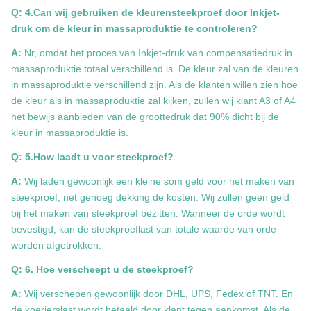
Q: 4.Can wij gebruiken de kleurensteekproef door Inkjet-
druk om de kleur in massaproduktie te controleren?
A:
Nr, omdat het proces van Inkjet-druk van compensatiedruk in
massaproduktie totaal verschillend is. De kleur zal van de kleuren
in massaproduktie verschillend zijn. Als de klanten willen zien hoe
de kleur als in massaproduktie zal kijken, zullen wij klant A3 of A4
het bewijs aanbieden van de groottedruk dat 90% dicht bij de
kleur in massaproduktie is.
Q: 5.How laadt u voor steekproef?
A:
Wij laden gewoonlijk een kleine som geld voor het maken van
steekproef, net genoeg dekking de kosten. Wij zullen geen geld
bij het maken van steekproef bezitten. Wanneer de orde wordt
bevestigd, kan de steekproeflast van totale waarde van orde
worden afgetrokken.
Q: 6. Hoe verscheept u de steekproef?
A:
Wij verschepen gewoonlijk door DHL, UPS, Fedex of TNT. En
de koerierslast wordt betaald door klant tegen aankomst. Als de