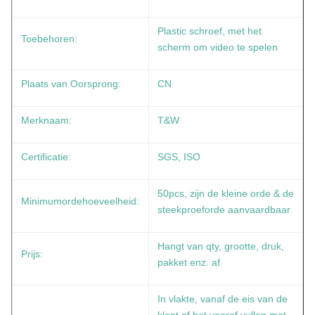
Plastic schroef, met het
Toebehoren:
scherm om video te spelen
Plaats van Oorsprong:
CN
Merknaam:
T&W
Certificatie:
SGS, ISO
50pcs, zijn de kleine orde & de
Minimumordehoeveelheid:
steekproeforde aanvaardbaar
Hangt van qty, grootte, druk,
Prijs:
pakket enz. af
In vlakte, vanaf de eis van de