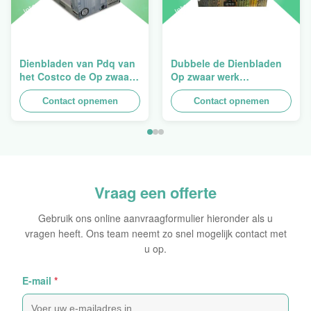
Dienbladen van Pdq van
Dubbele de Dienbladen
het Costco de Op zwaar
Op zwaar werk
werk berekende
berekende
Stapelbare Ontwerp aan
Contact opnemen
Opeenstapeling van het
Contact opnemen
het Verkopen van
Muurkarton PDQ voor het
Gordijn, Lading 100kgs
Bevorderen van
Kruiden/Voedsel
Vraag een offerte
Gebruik ons online aanvraagformulier hieronder als u
vragen heeft. Ons team neemt zo snel mogelijk contact met
u op.
E-mail
*