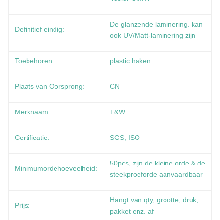
De glanzende laminering, kan
Definitief eindig:
ook UV/Matt-laminering zijn
Toebehoren:
plastic haken
Plaats van Oorsprong:
CN
Merknaam:
T&W
Certificatie:
SGS, ISO
50pcs, zijn de kleine orde & de
Minimumordehoeveelheid:
steekproeforde aanvaardbaar
Hangt van qty, grootte, druk,
Prijs:
pakket enz. af