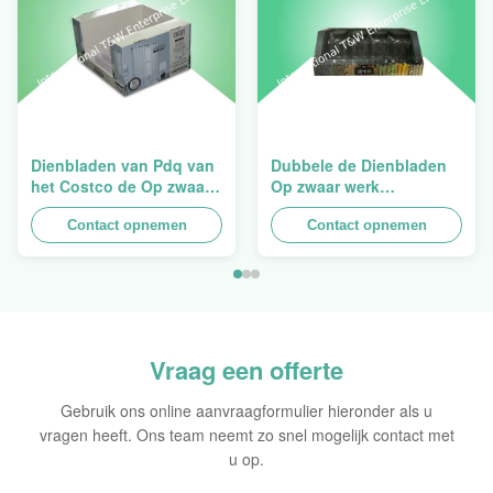
Dienbladen van Pdq van
Dubbele de Dienbladen
het Costco de Op zwaar
Op zwaar werk
werk berekende
berekende
Stapelbare Ontwerp aan
Contact opnemen
Opeenstapeling van het
Contact opnemen
het Verkopen van
Muurkarton PDQ voor het
Gordijn, Lading 100kgs
Bevorderen van
Kruiden/Voedsel
Vraag een offerte
Gebruik ons online aanvraagformulier hieronder als u
vragen heeft. Ons team neemt zo snel mogelijk contact met
u op.