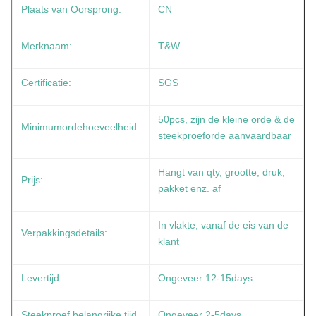
Plaats van Oorsprong:
CN
Merknaam:
T&W
Certificatie:
SGS
50pcs, zijn de kleine orde & de
Minimumordehoeveelheid:
steekproeforde aanvaardbaar
Hangt van qty, grootte, druk,
Prijs:
pakket enz. af
In vlakte, vanaf de eis van de
Verpakkingsdetails:
klant
Levertijd:
Ongeveer 12-15days
Steekproef belangrijke tijd
Ongeveer 2-5days