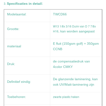
3.
Specificaties in detail:
Modelaantal:
TWCD66
W13 1/8x 3/16 Duim van D 7 7/8x
Grootte:
H16
, kan worden aangepast
E fluit (150gsm golf) + 350gsm
materiaal
CCNB
de compensatiedruk van
Druk:
4color CMKY
De glanzende laminering, kan
Definitief eindig:
ook UV/Matt-laminering zijn
zwarte plastic haken
Toebehoren: