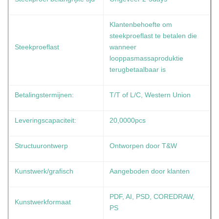
Klantenbehoefte om
steekproeflast te betalen die
Steekproeflast
wanneer
looppasmassaproduktie
terugbetaalbaar is
Betalingstermijnen:
T/T of L/C, Western Union
Leveringscapaciteit:
20,0000pcs
Structuurontwerp
Ontworpen door T&W
Kunstwerk/grafisch
Aangeboden door klanten
PDF, AI, PSD, COREDRAW,
Kunstwerkformaat
PS