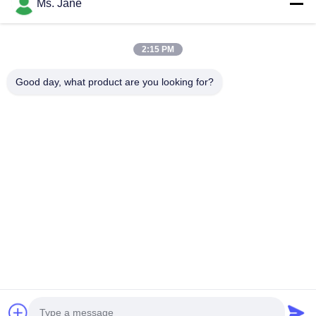
Ms. Jane
2:15 PM
Bijvoeg bestanden
Good day, what product are you looking for?
Selecteer bestanden
Je kunt maximaal 5 bestanden uploaden en elk bestand mag
maximaal 10 MB groot zijn.
Inzenden
Thuis
Producten
video's
VR-show
Over ons
Fabriekstocht
Kwaliteitscontrole
NEEM CONTACT MET ONS OP
Offerte Aanvragen