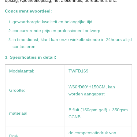
opslag, Apotheekopslag, het Ziekenhuis, Bureau/huis enz.
Concurrentievoordeel:
gewaarborgde kwaliteit en belangrijke tijd
concurrerende prijs en professioneel ontwerp
in time dienst, klant kan onze winkelbediende in 24hours altijd
contacteren
3. Specificaties in detail:
Modelaantal:
TWFD169
W60*D60*H150CM, kan
Grootte:
worden aangepast
B fluit (150gsm golf) + 350gsm
materiaal
CCNB
de compensatiedruk van
Druk: