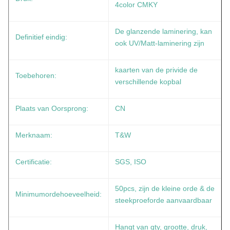
4color CMKY
De glanzende laminering, kan
Definitief eindig:
ook UV/Matt-laminering zijn
kaarten van de privide de
Toebehoren:
verschillende kopbal
Plaats van Oorsprong:
CN
Merknaam:
T&W
Certificatie:
SGS, ISO
50pcs, zijn de kleine orde & de
Minimumordehoeveelheid:
steekproeforde aanvaardbaar
Hangt van qty, grootte, druk,