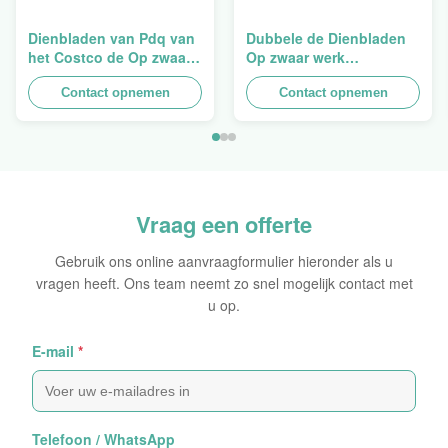
Dienbladen van Pdq van
Dubbele de Dienbladen
het Costco de Op zwaar
Op zwaar werk
werk berekende
berekende
Stapelbare Ontwerp aan
Contact opnemen
Opeenstapeling van het
Contact opnemen
het Verkopen van
Muurkarton PDQ voor het
Gordijn, Lading 100kgs
Bevorderen van
Kruiden/Voedsel
Vraag een offerte
Gebruik ons online aanvraagformulier hieronder als u
vragen heeft. Ons team neemt zo snel mogelijk contact met
u op.
E-mail
*
Telefoon / WhatsApp