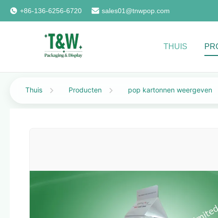
+86-136-6256-6720
sales01@tnwpop.com
THUIS
PR
Thuis
Producten
pop kartonnen weergeven