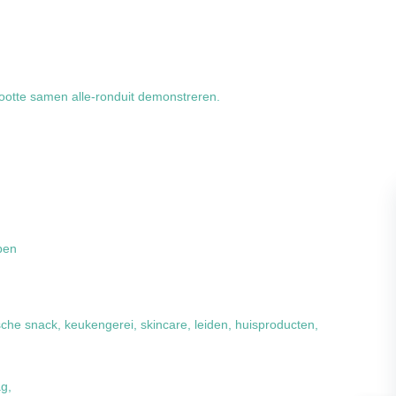
rootte samen alle-ronduit demonstreren.
pen
ische snack, keukengerei, skincare, leiden, huisproducten,
ag,