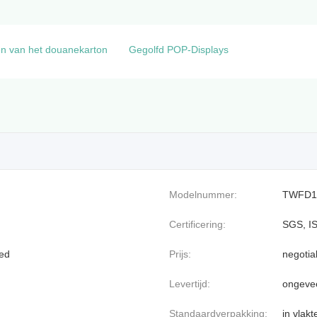
en van het douanekarton
Gegolfd POP-Displays
Modelnummer:
TWFD1
Certificering:
SGS, I
oed
Prijs:
negotia
Levertijd:
ongeve
Standaardverpakking:
in vlak