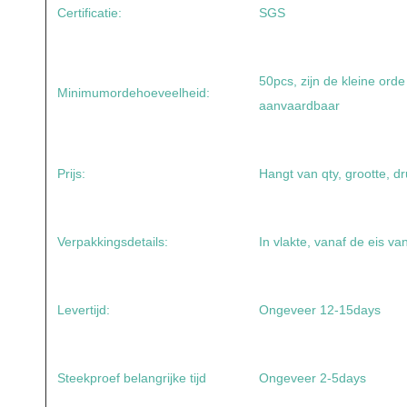
Certificatie:
SGS
50pcs, zijn de kleine ord
Minimumordehoeveelheid:
aanvaardbaar
Prijs:
Hangt van qty, grootte, dr
Verpakkingsdetails:
In vlakte, vanaf de eis va
Levertijd:
Ongeveer 12-15days
Steekproef belangrijke tijd
Ongeveer 2-5days