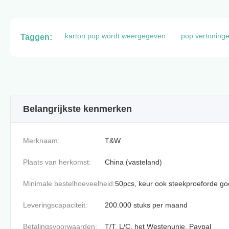
karton pop wordt weergegeven
pop vertoning
Taggen:
Belangrijkste kenmerken
Merknaam:
T&W
Plaats van herkomst:
China (vasteland)
Minimale bestelhoeveelheid:
50pcs, keur ook steekproeforde g
Leveringscapaciteit:
200.000 stuks per maand
Betalingsvoorwaarden:
T/T, L/C, het Westenunie, Paypal