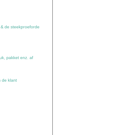
e & de steekproeforde
uk, pakket enz. af
n de klant