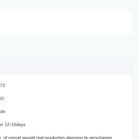
73
SO
ble
er 12-15days
te, of vooraf gevuld met producten alvorens te verschepen