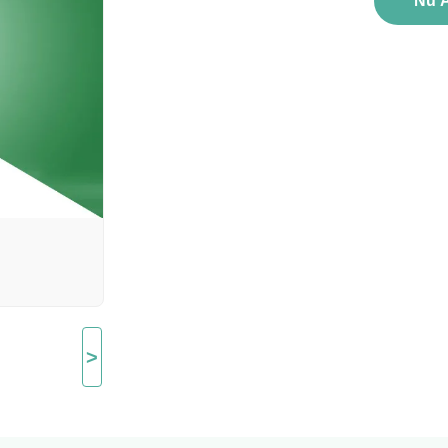
Nu 
>