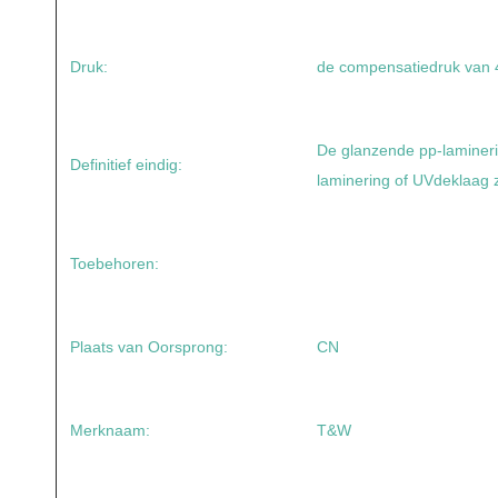
Druk:
de compensatiedruk van
De glanzende pp-lamineri
Definitief eindig:
laminering of UVdeklaag z
Toebehoren:
Plaats van Oorsprong:
CN
Merknaam:
T&W