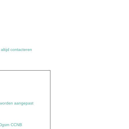
altijd contacteren
orden aangepast
350gsm CCNB