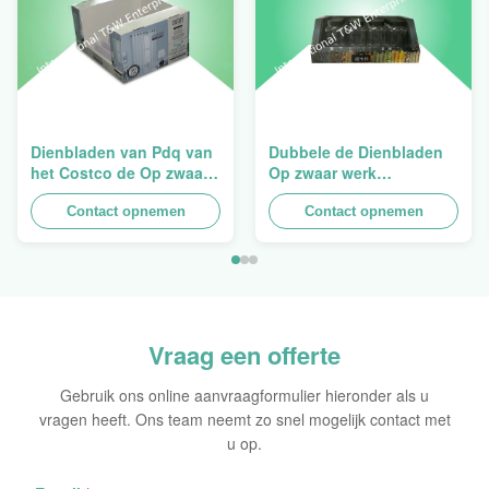
Dienbladen van Pdq van
Dubbele de Dienbladen
het Costco de Op zwaar
Op zwaar werk
werk berekende
berekende
Stapelbare Ontwerp aan
Contact opnemen
Opeenstapeling van het
Contact opnemen
het Verkopen van
Muurkarton PDQ voor het
Gordijn, Lading 100kgs
Bevorderen van
Kruiden/Voedsel
Vraag een offerte
Gebruik ons online aanvraagformulier hieronder als u
vragen heeft. Ons team neemt zo snel mogelijk contact met
u op.