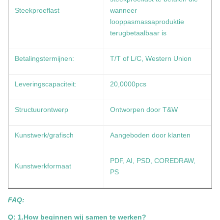
Steekproeflast
wanneer
looppasmassaproduktie
terugbetaalbaar is
Betalingstermijnen:
T/T of L/C, Western Union
Leveringscapaciteit:
20,0000pcs
Structuurontwerp
Ontworpen door T&W
Kunstwerk/grafisch
Aangeboden door klanten
PDF, AI, PSD, COREDRAW,
Kunstwerkformaat
PS
FAQ:
Q: 1.How beginnen wij samen te werken?