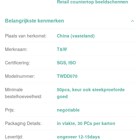
Retail countertop beeldschermen
Belangrijkste kenmerken
Plaats van herkomst:
China (vasteland)
Merknaam:
T&W
Certificering:
SGS, ISO
Modelnummer:
TWDD070
Minimale
50pcs, keur ook steekproeforde
bestelhoeveelheid:
goed
Prijs:
negotiable
Packaging Details:
in vlakte, 30 PCs per karton
Levertijd:
ongeveer 12-15days