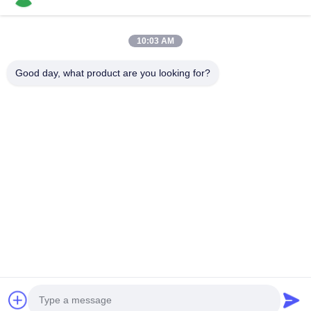
10:03 AM
Bijvoeg bestanden
Good day, what product are you looking for?
Selecteer bestanden
Je kunt maximaal 5 bestanden uploaden en elk bestand mag
maximaal 10 MB groot zijn.
Inzenden
Thuis
Producten
video's
VR-show
Over ons
Fabriekstocht
Kwaliteitscontrole
NEEM CONTACT MET ONS OP
Offerte Aanvragen
© 2026 International T&W Enterprise Limited. All Rights Reserved.