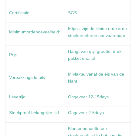
Certificatie:
SGS
50pcs, zijn de kleine orde & de
Minimumordehoeveelheid:
steekproeforde aanvaardbaar
Hangt van qty, grootte, druk,
Prijs:
pakket enz. af
In vlakte, vanaf de eis van de
Verpakkingsdetails:
klant
Levertijd:
Ongeveer 12-15days
Steekproef belangrijke tijd
Ongeveer 2-5days
Klantenbehoefte om
steekproeflast te betalen die