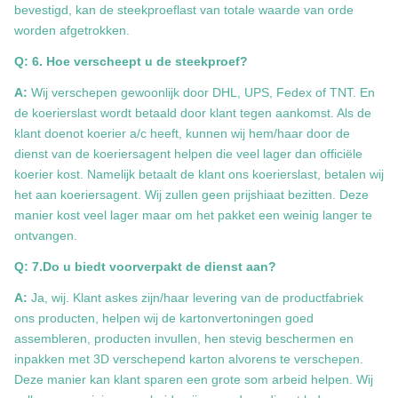
bevestigd, kan de steekproeflast van totale waarde van orde
worden afgetrokken.
Q: 6. Hoe verscheept u de steekproef?
A:
Wij verschepen gewoonlijk door DHL, UPS, Fedex of TNT. En
de koerierslast wordt betaald door klant tegen aankomst. Als de
klant doenot koerier a/c heeft, kunnen wij hem/haar door de
dienst van de koeriersagent helpen die veel lager dan officiële
koerier kost. Namelijk betaalt de klant ons koerierslast, betalen wij
het aan koeriersagent. Wij zullen geen prijshiaat bezitten. Deze
manier kost veel lager maar om het pakket een weinig langer te
ontvangen.
Q: 7.Do u biedt voorverpakt de dienst aan?
A:
Ja, wij. Klant askes zijn/haar levering van de productfabriek
ons producten, helpen wij de kartonvertoningen goed
assembleren, producten invullen, hen stevig beschermen en
inpakken met 3D verschepend karton alvorens te verschepen.
Deze manier kan klant sparen een grote som arbeid helpen. Wij