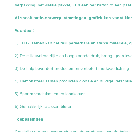
Verpakking: het vlakke pakket, PCs één per karton of een paar
Al specificatie-ontwerp, afmetingen, grafiek kan vanaf kl
Voordeel:
1) 100% samen kan het rekupereerbare en sterke materiële, op
2) De milieuvriendelijke en hoogstaande druk, brengt geen kw
3) De hulp bevordert producten en verbetert merkvoorlichting
4) Demonstreer samen producten globale en huidige verschille
5) Sparen vrachtkosten en loonkosten.
6) Gemakkelijk te assembleren
Toepassingen:
Geschikt voor Vaatwerkproducten, de producten van de huisve