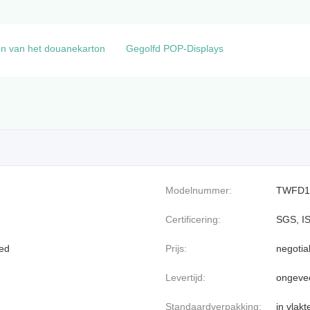
en van het douanekarton
Gegolfd POP-Displays
Modelnummer:
TWFD1
Certificering:
SGS, I
oed
Prijs:
negotia
Levertijd:
ongeve
Standaardverpakking:
in vlak