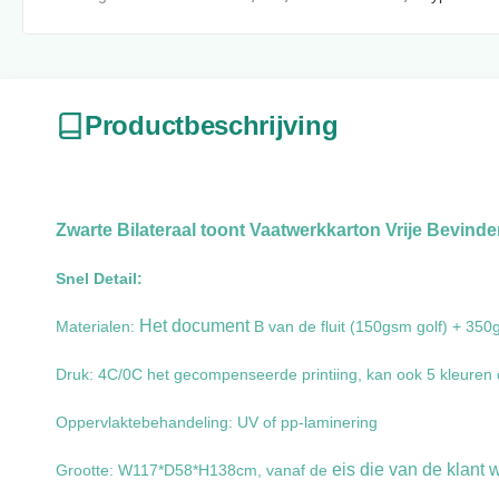
Productbeschrijving
Zwarte Bilateraal toont Vaatwerkkarton Vrije Bevi
Snel Detail:
Het document
Materialen:
B van de fluit (150gsm golf) + 35
Druk: 4C/0C het gecompenseerde printiing, kan ook 5 kleuren of
Oppervlaktebehandeling: UV of pp-laminering
eis die van de
klant 
Grootte: W117*D58*H138cm, vanaf de