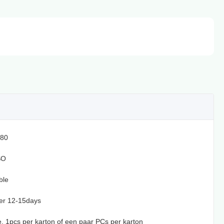
80
SO
ble
er 12-15days
te, 1pcs per karton of een paar PCs per karton