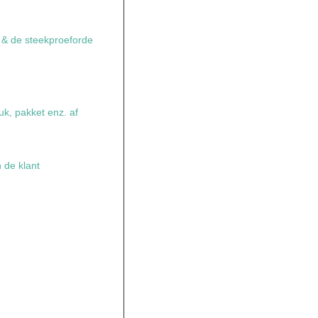
e & de steekproeforde
uk, pakket enz. af
n de klant