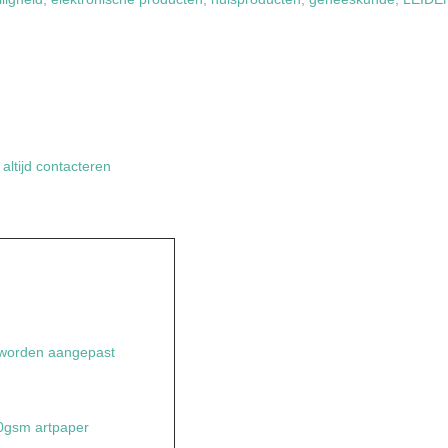
altijd contacteren
worden aangepast
50gsm artpaper