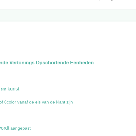
ndende Vertonings Opschortende Eenheden
kunst
0gsm
 6color vanaf de eis van de klant zijn
wordt
aangepast