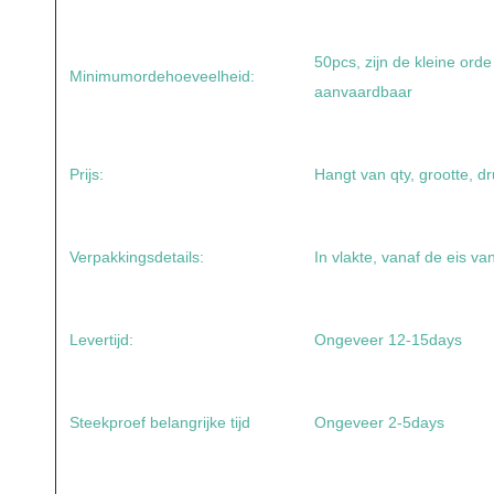
50pcs, zijn de kleine ord
Minimumordehoeveelheid:
aanvaardbaar
Prijs:
Hangt van qty, grootte, dr
Verpakkingsdetails:
In vlakte, vanaf de eis va
Levertijd:
Ongeveer 12-15days
Steekproef belangrijke tijd
Ongeveer 2-5days