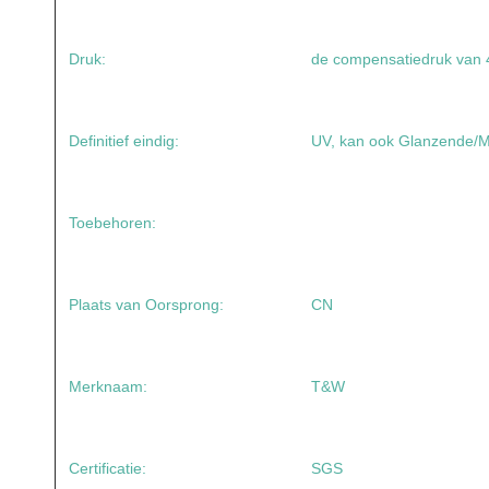
Druk:
de compensatiedruk van
Definitief eindig:
UV, kan ook Glanzende/Ma
Toebehoren:
Plaats van Oorsprong:
CN
Merknaam:
T&W
Certificatie:
SGS