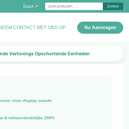
Dutch
Zoeken
NEEM CONTACT MET ONS OP
Nu Aanvragen
ndende Vertonings Opschortende Eenheden
onnen vloer display stands
r & milieuvriendelijke 100%