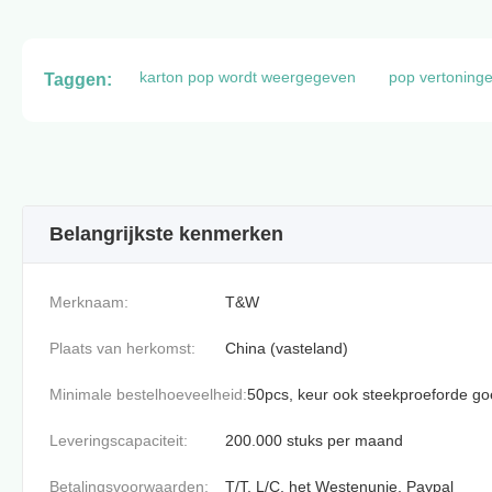
karton pop wordt weergegeven
pop vertoning
Taggen:
Belangrijkste kenmerken
Merknaam:
T&W
Plaats van herkomst:
China (vasteland)
Minimale bestelhoeveelheid:
50pcs, keur ook steekproeforde g
Leveringscapaciteit:
200.000 stuks per maand
Betalingsvoorwaarden:
T/T, L/C, het Westenunie, Paypal