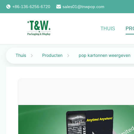
+86-136-6256-6720
sales01@tnwpop.com
THUIS
PR
Thuis
Producten
pop kartonnen weergeven