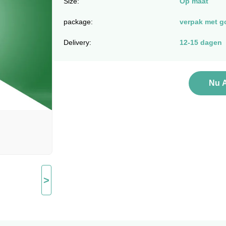
Size:
Op maat
package:
verpak met g
Delivery:
12-15 dagen
Nu 
>