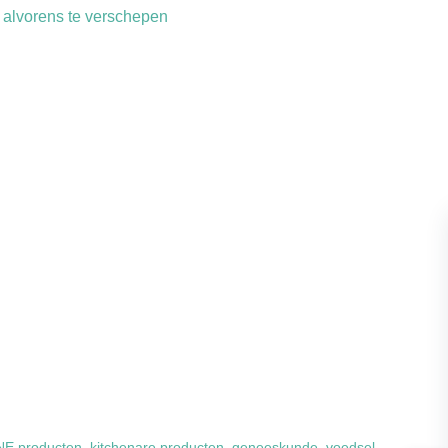
 alvorens te verschepen
ENE producten, kitchenare producten, geneeskunde, voedsel