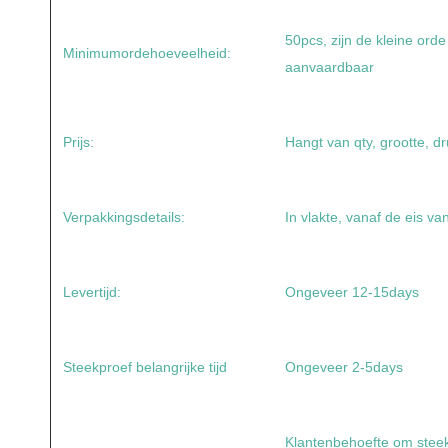
50pcs, zijn de kleine ord
Minimumordehoeveelheid:
aanvaardbaar
Prijs:
Hangt van qty, grootte, dr
Verpakkingsdetails:
In vlakte, vanaf de eis va
Levertijd:
Ongeveer 12-15days
Steekproef belangrijke tijd
Ongeveer 2-5days
Klantenbehoefte om steekp