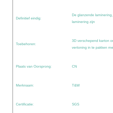
De glanzende laminering,
Definitief eindig:
laminering zijn
3D verschepend karton 
Toebehoren:
vertoning in te pakken m
Plaats van Oorsprong:
CN
Merknaam:
T&W
Certificatie:
SGS