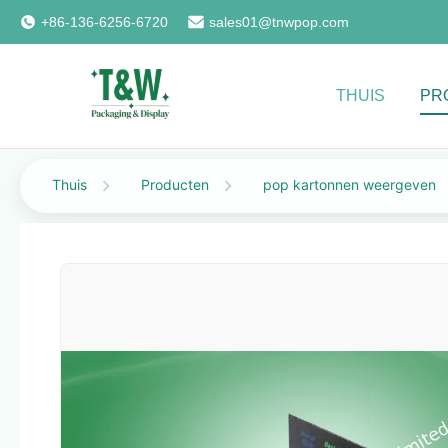
+86-136-6256-6720
sales01@tnwpop.com
THUIS
PR
Thuis
Producten
pop kartonnen weergeven