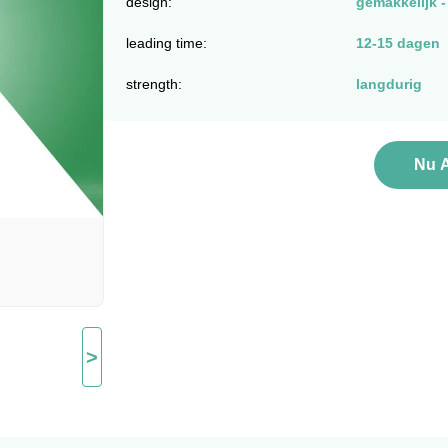
design:
gemakkelijk 
leading time:
12-15 dagen
strength:
langdurig
Nu 
>