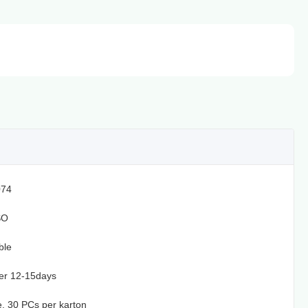
74
SO
ble
er 12-15days
te, 30 PCs per karton