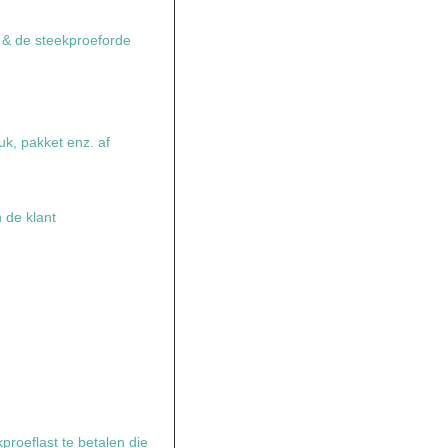
e & de steekproeforde
uk, pakket enz. af
n de klant
roeflast te betalen die