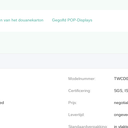
en van het douanekarton
Gegolfd POP-Displays
Modelnummer:
TWCD0
Certificering:
SGS, I
oed
Prijs:
negotia
Levertijd:
ongeve
Standaardverpakking:
in vlak