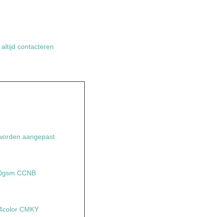
altijd contacteren
 worden aangepast
350gsm CCNB
 4color CMKY