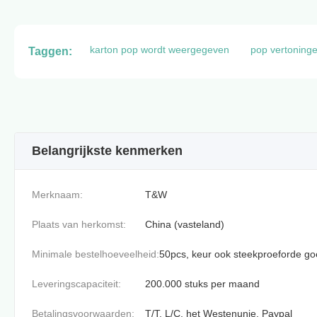
karton pop wordt weergegeven
pop vertoning
Taggen:
Belangrijkste kenmerken
Merknaam:
T&W
Plaats van herkomst:
China (vasteland)
Minimale bestelhoeveelheid:
50pcs, keur ook steekproeforde g
Leveringscapaciteit:
200.000 stuks per maand
Betalingsvoorwaarden:
T/T, L/C, het Westenunie, Paypal