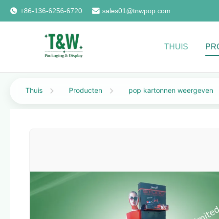
+86-136-6256-6720
sales01@tnwpop.com
THUIS
PR
Thuis
Producten
pop kartonnen weergeven