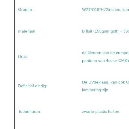
Grootte:
W21*D19*H72inches, kan
materiaal
B fluit (150gsm golf) + 
de kleuren van de compen
Druk:
pantone van 4color CMK
De UVdeklaag, kan ook G
Definitief eindig:
laminering zijn
Toebehoren:
zwarte plastic haken