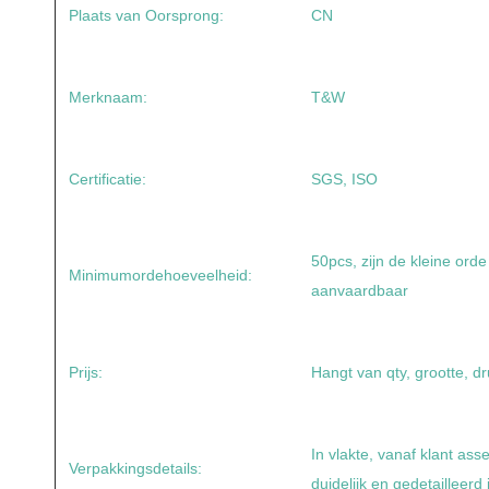
Plaats van Oorsprong:
CN
Merknaam:
T&W
Certificatie:
SGS, ISO
50pcs, zijn de kleine ord
Minimumordehoeveelheid:
aanvaardbaar
Prijs:
Hangt van qty, grootte, dr
In vlakte, vanaf klant ass
Verpakkingsdetails:
duidelijk en gedetailleerd 