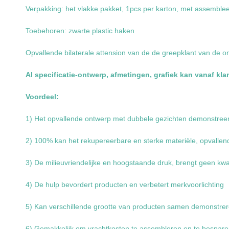
Verpakking: het vlakke pakket, 1pcs per karton, met assembleer
Toebehoren: zwarte plastic haken
Opvallende bilaterale attension van de de greepklant van de 
Al specificatie-ontwerp, afmetingen, grafiek kan vanaf kl
Voordeel:
1) Het opvallende ontwerp met dubbele gezichten demonstreer
2) 100% kan het rekupereerbare en sterke materiële, opvalle
3) De milieuvriendelijke en hoogstaande druk, brengt geen kw
4) De hulp bevordert producten en verbetert merkvoorlichting
5) Kan verschillende grootte van producten samen demonstre
6) Gemakkelijk om vrachtkosten te assembleren en te bespar