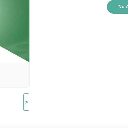
Nu 
>