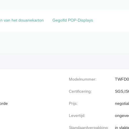
en van het douanekarton
Gegolfd POP-Displays
Modelnummer:
TWFD0
Certificering:
SGS,IS
orde
Prijs:
negotia
Levertijd:
ongeve
Standaardverpakking:
in vlak