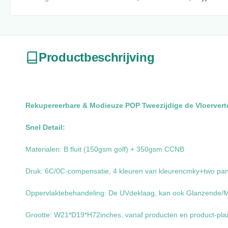
Productbeschrijving
Rekupereerbare & Modieuze POP Tweezijdige de Vloerver
Snel Detail:
Materialen: B fluit (150gsm golf) + 350gsm CCNB
Druk: 6C/0C-compensatie, 4 kleuren van kleurencmky+two pa
Oppervlaktebehandeling: De UVdeklaag, kan ook Glanzende/Ma
Grootte: W21*D19*H72inches, vanaf producten en product-plaa