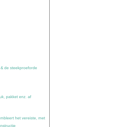
e & de steekproeforde
uk, pakket enz. af
embleert het vereiste, met
instructie