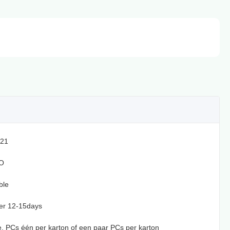
21
O
ble
er 12-15days
te, PCs één per karton of een paar PCs per karton