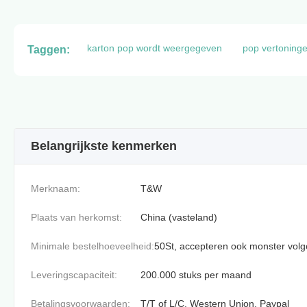
karton pop wordt weergegeven
pop vertoning
Taggen:
Belangrijkste kenmerken
Merknaam:
T&W
Plaats van herkomst:
China (vasteland)
Minimale bestelhoeveelheid:
50St, accepteren ook monster volg
Leveringscapaciteit:
200.000 stuks per maand
Betalingsvoorwaarden:
T/T of L/C, Western Union, Paypal