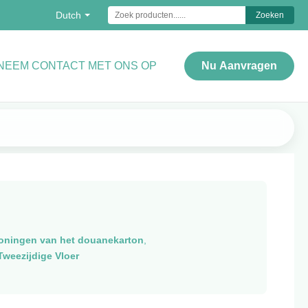
Dutch
Zoeken
NEEM CONTACT MET ONS OP
Nu Aanvragen
oningen van het douanekarton
,
weezijdige Vloer