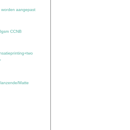
 worden aangepast
350gsm CCNB
satieprinting+two
Y
lanzende/Matte