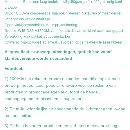
Materialen: B met een laag bedekte fluit (150gsm golf) + 400gsm enig-kant
artpaper
Druk: 1C/0C-de compensatie, kan ook 4 kleuren, 5 kleuren of meer kleuren
vanaf de eis van de klant zijn
Oppervlaktebehandeling: Matte pp-laminering
Grootte: W45*D25*H150CM, vanaf de eis die van de klant wordt aangepast
Verpakking: vlak pakket, 25pcs per karton
Ontwerp: Pop-up voor Reclame & Bevordering; gemakkelijk te assembleren
Al specificatie-ontwerp, afmetingen, grafiek kan vanaf
klantenvereiste worden veranderd
Voordeel:
1) 100% is het rekupereerbare en sterke materiële, opvallende
ontwerp, het een zeer populair ontwerp voor de reclame van
producten in promotiegelegenheid, toont de handel,
campagnegebeurtenissen en in supermarkt.
2) De milieuvriendelijke en hoogstaande druk, brengt geen kwaad
aan ons milieu
3) De hulp bevordert producten en verbetert merkvoorlichting