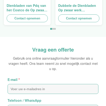
Dienbladen van Pdq van
Dubbele de Dienbladen
het Costco de Op zwaar
Op zwaar werk
werk berekende
berekende
Stapelbare Ontwerp aan
Contact opnemen
Opeenstapeling van het
Contact opnemen
het Verkopen van
Muurkarton PDQ voor het
Gordijn, Lading 100kgs
Bevorderen van
Kruiden/Voedsel
Vraag een offerte
Gebruik ons online aanvraagformulier hieronder als u
vragen heeft. Ons team neemt zo snel mogelijk contact met
u op.
E-mail
*
Telefoon / WhatsApp