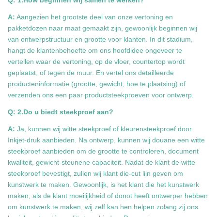
Q: 1.How beginnen wij samen te werken?
A:
Aangezien het grootste deel van onze vertoning en
pakketdozen naar maat gemaakt zijn, gewoonlijk beginnen wij
van ontwerpstructuur en grootte voor klanten. In dit stadium,
hangt de klantenbehoefte om ons hoofdidee ongeveer te
vertellen waar de vertoning, op de vloer, countertop wordt
geplaatst, of tegen de muur. En vertel ons detailleerde
producteninformatie (grootte, gewicht, hoe te plaatsing) of
verzenden ons een paar productsteekproeven voor ontwerp.
Q: 2.Do u biedt steekproef aan?
A:
Ja, kunnen wij witte steekproef of kleurensteekproef door
Inkjet-druk aanbieden. Na ontwerp, kunnen wij douane een witte
steekproef aanbieden om de grootte te controleren, document
kwaliteit, gewicht-steunene capaciteit. Nadat de klant de witte
steekproef bevestigt, zullen wij klant die-cut lijn geven om
kunstwerk te maken. Gewoonlijk, is het klant die het kunstwerk
maken, als de klant moeilijkheid of donot heeft ontwerper hebben
om kunstwerk te maken, wij zelf kan hen helpen zolang zij ons