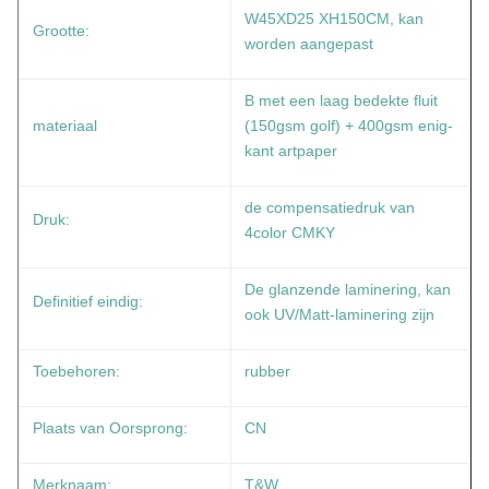
W45XD25 XH150CM, kan
Grootte:
worden aangepast
B met een laag bedekte fluit
materiaal
(150gsm golf) + 400gsm enig-
kant artpaper
de compensatiedruk van
Druk:
4color CMKY
De glanzende laminering, kan
Definitief eindig:
ook UV/Matt-laminering zijn
Toebehoren:
rubber
Plaats van Oorsprong:
CN
Merknaam:
T&W