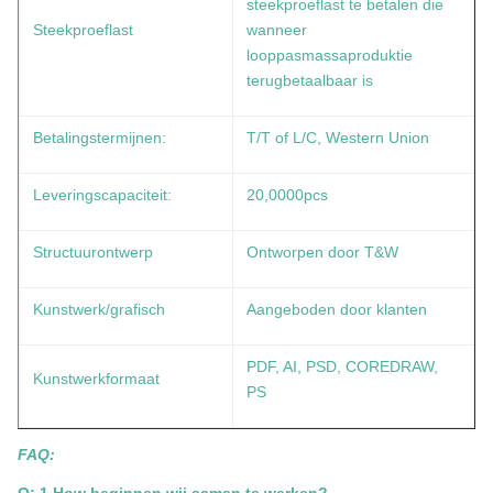
steekproeflast te betalen die
Steekproeflast
wanneer
looppasmassaproduktie
terugbetaalbaar is
Betalingstermijnen:
T/T of L/C, Western Union
Leveringscapaciteit:
20,0000pcs
Structuurontwerp
Ontworpen door T&W
Kunstwerk/grafisch
Aangeboden door klanten
PDF, AI, PSD, COREDRAW,
Kunstwerkformaat
PS
FAQ: