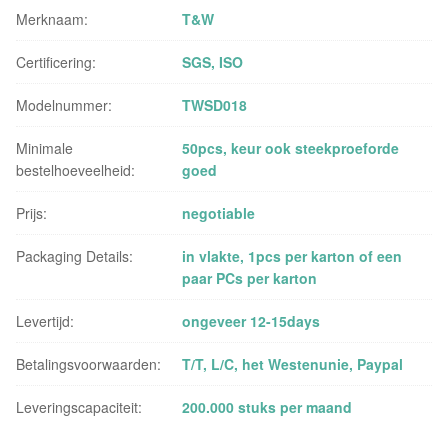
Merknaam:
T&W
Certificering:
SGS, ISO
Modelnummer:
TWSD018
Minimale
50pcs, keur ook steekproeforde
bestelhoeveelheid:
goed
Prijs:
negotiable
Packaging Details:
in vlakte, 1pcs per karton of een
paar PCs per karton
Levertijd:
ongeveer 12-15days
Betalingsvoorwaarden:
T/T, L/C, het Westenunie, Paypal
Leveringscapaciteit:
200.000 stuks per maand