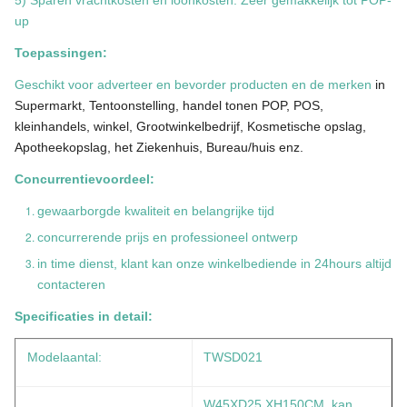
5) Sparen vrachtkosten en loonkosten. Zeer gemakkelijk tot POP-
up
Toepassingen:
Geschikt voor adverteer en bevorder producten en de merken
in
Supermarkt, Tentoonstelling, handel tonen POP, POS,
kleinhandels, winkel, Grootwinkelbedrijf, Kosmetische opslag,
Apotheekopslag, het Ziekenhuis, Bureau/huis enz.
Concurrentievoordeel:
gewaarborgde kwaliteit en belangrijke tijd
concurrerende prijs en professioneel ontwerp
in time dienst, klant kan onze winkelbediende in 24hours altijd
contacteren
Specificaties in detail:
Modelaantal:
TWSD021
W45XD25 XH150CM, kan