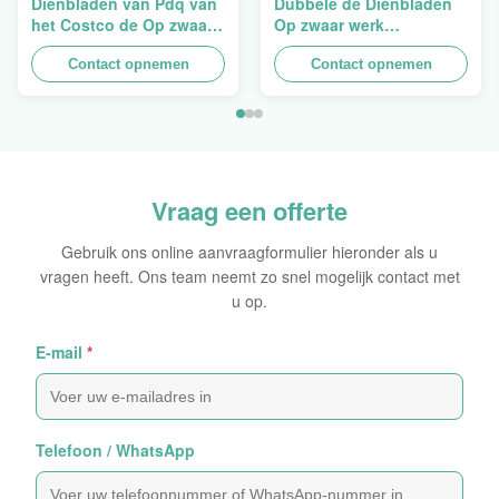
Dienbladen van Pdq van
Dubbele de Dienbladen
het Costco de Op zwaar
Op zwaar werk
werk berekende
berekende
Stapelbare Ontwerp aan
Contact opnemen
Opeenstapeling van het
Contact opnemen
het Verkopen van
Muurkarton PDQ voor het
Gordijn, Lading 100kgs
Bevorderen van
Kruiden/Voedsel
Vraag een offerte
Gebruik ons online aanvraagformulier hieronder als u
vragen heeft. Ons team neemt zo snel mogelijk contact met
u op.
E-mail
*
Telefoon / WhatsApp