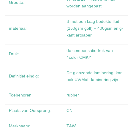
Grootte:
worden aangepast
B met een laag bedekte fluit
materiaal
(150gsm golf) + 400gsm enig-
kant artpaper
de compensatiedruk van
Druk:
4color CMKY
De glanzende laminering, kan
Definitief eindig:
ook UV/Matt-laminering zijn
Toebehoren:
rubber
Plaats van Oorsprong:
CN
Merknaam:
T&W