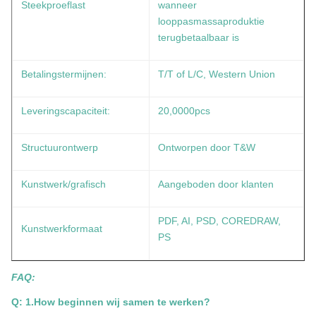
Steekproeflast
wanneer
looppasmassaproduktie
terugbetaalbaar is
Betalingstermijnen:
T/T of L/C, Western Union
Leveringscapaciteit:
20,0000pcs
Structuurontwerp
Ontworpen door T&W
Kunstwerk/grafisch
Aangeboden door klanten
PDF, AI, PSD, COREDRAW,
Kunstwerkformaat
PS
FAQ:
Q: 1.How beginnen wij samen te werken?