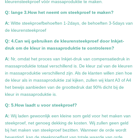
kleurensteekproef vóór massaproduktie te maken.
Q: lange 3.How het neemt om steekproef te maken?
A:
Witte steekproefbehoeften 1-2days, de behoeften 3-5days van
de kleurensteekproef
Q: 4.Can wij gebruiken de kleurensteekproef door Inkjet-
druk om de kleur in massaproduktie te controleren?
A:
Nr, omdat het proces van Inkjet-druk van compensatiedruk in
massaproduktie totaal verschillend is. De kleur zal van de kleuren
in massaproduktie verschillend zijn. Als de klanten willen zien hoe
de kleur als in massaproduktie zal kijken, zullen wij klant A3 of A4
het bewijs aanbieden van de groottedruk dat 90% dicht bij de
kleur in massaproduktie is.
Q: 5.How laadt u voor steekproef?
A:
Wij laden gewoonlijk een kleine som geld voor het maken van
steekproef, net genoeg dekking de kosten. Wij zullen geen geld
bij het maken van steekproef bezitten. Wanneer de orde wordt
bevestigd, kan de steekproeflast van totale waarde van orde