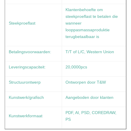
Klantenbehoefte om
steekproeflast te betalen die
Steekproeflast
wanneer
looppasmassaproduktie
terugbetaalbaar is
Betalingsvoorwaarden:
T/T of L/C, Western Union
Leveringscapaciteit:
20,0000pcs
Structuurontwerp
Ontworpen door T&W
Kunstwerk/grafisch
Aangeboden door klanten
PDF, AI, PSD, COREDRAW,
Kunstwerkformaat
PS