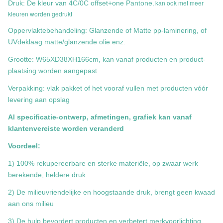
, kan ook met meer
Druk: De kleur van 4C/0C offset+one Pantone
kleuren worden gedrukt
Oppervlaktebehandeling: Glanzende of Matte pp-laminering, of
UVdeklaag matte/glanzende olie enz.
Grootte: W65XD38XH166cm, kan vanaf producten en product-
plaatsing worden aangepast
Verpakking: vlak pakket of het vooraf vullen met producten vóór
levering aan opslag
Al specificatie-ontwerp, afmetingen, grafiek kan vanaf
klantenvereiste worden veranderd
Voordeel:
1) 100% rekupereerbare en sterke materiële, op zwaar werk
berekende, heldere druk
2) De milieuvriendelijke en hoogstaande druk, brengt geen kwaad
aan ons milieu
3) De hulp bevordert producten en verbetert merkvoorlichting