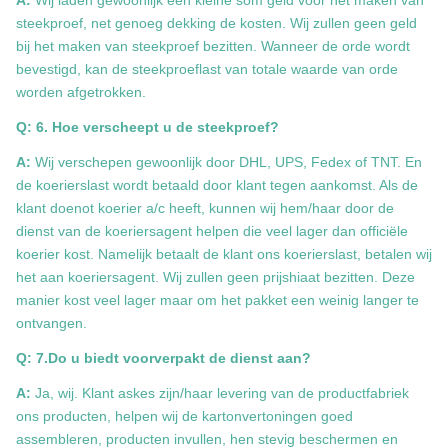
A:
Wij laden gewoonlijk een kleine som geld voor het maken van
steekproef, net genoeg dekking de kosten. Wij zullen geen geld
bij het maken van steekproef bezitten. Wanneer de orde wordt
bevestigd, kan de steekproeflast van totale waarde van orde
worden afgetrokken.
Q: 6. Hoe verscheept u de steekproef?
A:
Wij verschepen gewoonlijk door DHL, UPS, Fedex of TNT. En
de koerierslast wordt betaald door klant tegen aankomst. Als de
klant doenot koerier a/c heeft, kunnen wij hem/haar door de
dienst van de koeriersagent helpen die veel lager dan officiële
koerier kost. Namelijk betaalt de klant ons koerierslast, betalen wij
het aan koeriersagent. Wij zullen geen prijshiaat bezitten. Deze
manier kost veel lager maar om het pakket een weinig langer te
ontvangen.
Q: 7.Do u biedt voorverpakt de dienst aan?
A:
Ja, wij. Klant askes zijn/haar levering van de productfabriek
ons producten, helpen wij de kartonvertoningen goed
assembleren, producten invullen, hen stevig beschermen en