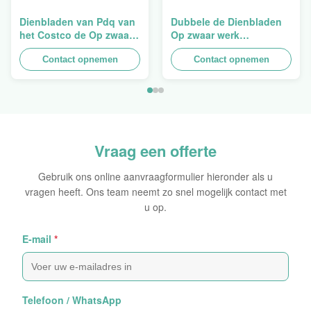
Dienbladen van Pdq van
Dubbele de Dienbladen
het Costco de Op zwaar
Op zwaar werk
werk berekende
berekende
Stapelbare Ontwerp aan
Contact opnemen
Opeenstapeling van het
Contact opnemen
het Verkopen van
Muurkarton PDQ voor het
Gordijn, Lading 100kgs
Bevorderen van
Kruiden/Voedsel
Vraag een offerte
Gebruik ons online aanvraagformulier hieronder als u
vragen heeft. Ons team neemt zo snel mogelijk contact met
u op.
E-mail
*
Telefoon / WhatsApp