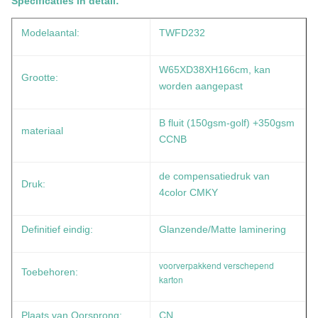
Specificaties in detail:
Modelaantal:
TWFD232
W65XD38XH166cm, kan
Grootte:
worden aangepast
B fluit (150gsm-golf) +350gsm
materiaal
CCNB
de compensatiedruk van
Druk:
4color CMKY
Definitief eindig:
Glanzende/Matte laminering
voorverpakkend verschepend
Toebehoren:
karton
Plaats van Oorsprong:
CN