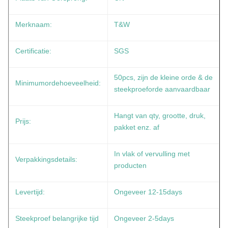
Merknaam:
T&W
Certificatie:
SGS
50pcs, zijn de kleine orde & de
Minimumordehoeveelheid:
steekproeforde aanvaardbaar
Hangt van qty, grootte, druk,
Prijs:
pakket enz. af
In vlak of vervulling met
Verpakkingsdetails:
producten
Levertijd:
Ongeveer 12-15days
Steekproef belangrijke tijd
Ongeveer 2-5days