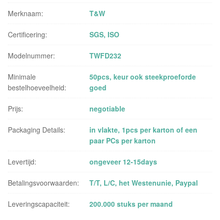
Merknaam:
T&W
Certificering:
SGS, ISO
Modelnummer:
TWFD232
Minimale
50pcs, keur ook steekproeforde
bestelhoeveelheid:
goed
Prijs:
negotiable
Packaging Details:
in vlakte, 1pcs per karton of een
paar PCs per karton
Levertijd:
ongeveer 12-15days
Betalingsvoorwaarden:
T/T, L/C, het Westenunie, Paypal
Leveringscapaciteit:
200.000 stuks per maand