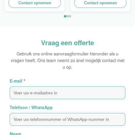
Stapelbare Ontwerp aan
Contact opnemen
Opeenstapeling van het
Contact opnemen
het Verkopen van
Muurkarton PDQ voor het
Gordijn, Lading 100kgs
Bevorderen van
Kruiden/Voedsel
Vraag een offerte
Gebruik ons online aanvraagformulier hieronder als u
vragen heeft. Ons team neemt zo snel mogelijk contact met
u op.
E-mail
*
Telefoon / WhatsApp
Naam