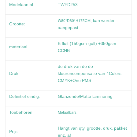
Modelaantal:
TWFD253
W80*D80*H175CM
, kan worden
Grootte:
aangepast
B fluit (150gsm-golf) +350gsm
materiaal
CCNB
de druk van de de
Druk:
kleurencompensatie van 4Colors
CMYK+One PMS
Definitief eindig:
Glanzende/Matte laminering
Metaalbars
Toebehoren:
Hangt van qty, grootte, druk, pakket
Prijs:
enz. af