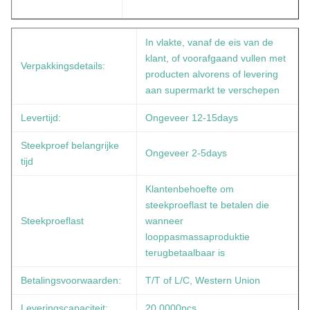
In vlakte, vanaf de eis van de
klant, of voorafgaand vullen met
Verpakkingsdetails:
producten alvorens of levering
aan supermarkt te verschepen
Levertijd:
Ongeveer 12-15days
Steekproef belangrijke
Ongeveer 2-5days
tijd
Klantenbehoefte om
steekproeflast te betalen die
Steekproeflast
wanneer
looppasmassaproduktie
terugbetaalbaar is
Betalingsvoorwaarden:
T/T of L/C, Western Union
Leveringscapaciteit:
20,0000pcs