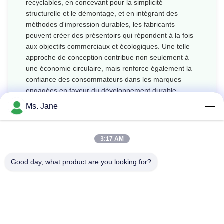
recyclables, en concevant pour la simplicité
structurelle et le démontage, et en intégrant des
méthodes d'impression durables, les fabricants
peuvent créer des présentoirs qui répondent à la fois
aux objectifs commerciaux et écologiques. Une telle
approche de conception contribue non seulement à
une économie circulaire, mais renforce également la
confiance des consommateurs dans les marques
engagées en faveur du développement durable,
démontrant que l'innovation et la gestion de
Ms. Jane
l'environnement peuvent coexister de manière
transparente dans l'emballage de vente au détail.
3:17 AM
Good day, what product are you looking for?
Previous: Affichage sur plateau PDQ Solution à base de
papier durable