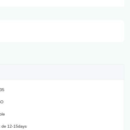
35
SO
ble
t de 12-15days