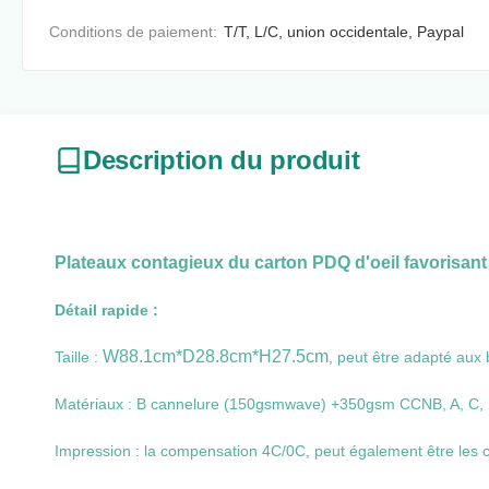
Conditions de paiement:
T/T, L/C, union occidentale, Paypal
Description du produit
Plateaux contagieux du carton PDQ d'oeil favorisant
Détail rapide :
W88.1cm*D28.8cm*H27.5cm
Taille :
, peut être adapté aux 
Matériaux : B cannelure (150gsmwave) +350gsm CCNB, A, C, E
Impression : la compensation 4C/0C, peut également être les c