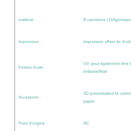
matériel
B cannelure (150gsmwa
Impression :
impression offset de 4co
UV, peut également être la
Finition finale :
brillante/Matt
3D préemballent le carton
Accessoire :
papier
Point d'origine :
NC