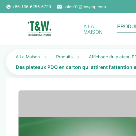
+86-136-6256-6720
sales01@tnwpop.com
À LA
PRODU
MAISON
À La Maison
Produits
Affichage du plateau 
Des plateaux PDQ en carton qui attirent l'attention 