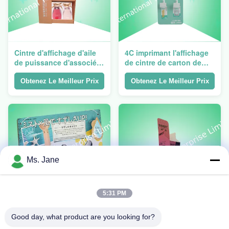
Cintre d'affichage d'aile
4C imprimant l'affichage
de puissance d'associé
de cintre de carton de
de carton de Walmart
350gsm CCNB pour la
pour favoriser le sac
brosse à dents
Obtenez Le Meilleur Prix
Obtenez Le Meilleur Prix
chaud
Ms. Jane
5:31 PM
Puissance Wing Display
Affichage d'associé de 3
Good day, what product are you looking for?
d'associé de poche du
rangées/puissance