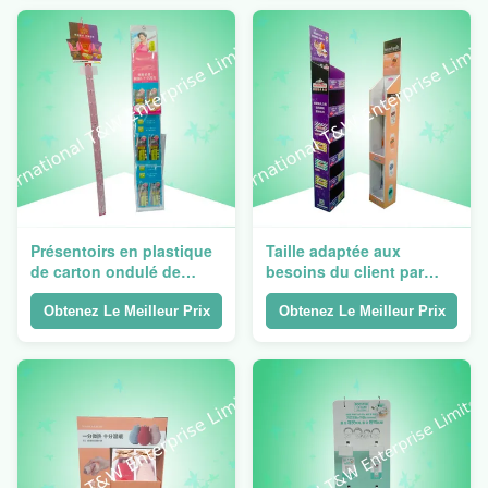
Présentoirs en plastique
Taille adaptée aux
de carton ondulé de
besoins du client par
cintre avec la petites
cintre de carton
étagère/poche
d'affichage d'aile de
Obtenez Le Meilleur Prix
Obtenez Le Meilleur Prix
puissance d'associé pour
vendre de petits articles