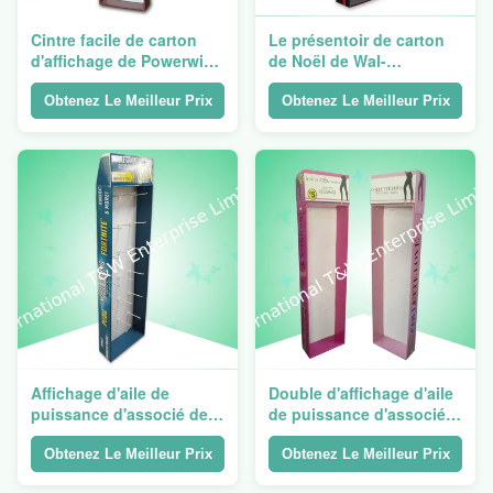
Cintre facile de carton
Le présentoir de carton
d'affichage de Powerwing
de Noël de Wal-
d'associé d'assemblée
marché/l'affichage aile de
pour les tuiles auto--
puissance pour le chien
Obtenez Le Meilleur Prix
Obtenez Le Meilleur Prix
adhensive de mur
accrochant joue
Affichage d'aile de
Double d'affichage d'aile
puissance d'associé de
de puissance d'associé
carton de crochet pour
de carton - le mur
vendre les produits
Walmart EE tuyautent
Obtenez Le Meilleur Prix
Obtenez Le Meilleur Prix
mobiles de jeu
l'Assemblée facile