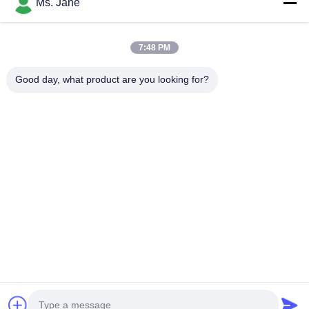
Ms. Jane
nach Position und die Überwachung ihrer Tätigkeiten.
Minderjährigenschutz
7:48 PM
Wir legen Wert auf den Schutz der persönlichen Daten
Good day, what product are you looking for?
von Minderjährigen. Wenn Sie minderjährig sind,
empfehlen wir Ihnen, Ihren Erziehungsberechtigten zu
bitten, diese Datenschutzrichtlinie sorgfältig zu lesen
und unsere Dienste zu nutzen oder uns Informationen
zur Verfügung zu stellen, nachdem Sie die Zustimmung
Ihres Erziehungsberechtigten eingeholt haben.
Zu Hause
Produkte
Videos
VR-Show
Über uns
Werksbesichtigung
Qualitätskontrolle
KONTAKTIEREN SIE UNS
Angebot anfordern