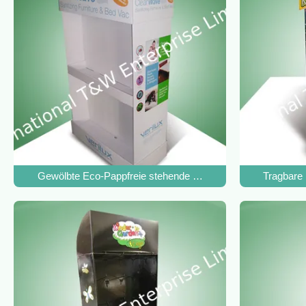
Gewölbte Eco-Pappfreie stehende Display-Units, Pappwerb
Tragbare 