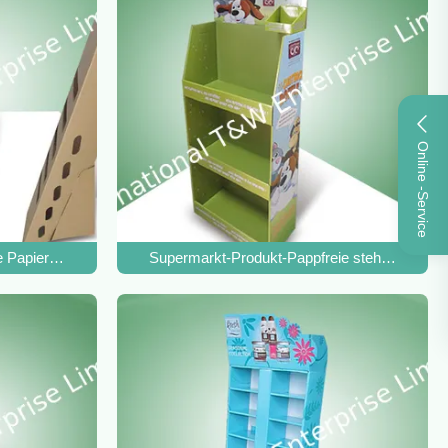
Online -Service
ke Papierpappfreie stehende Kleindisplay-Units POP
Supermarkt-Produkt-Pappfreie stehende Displ