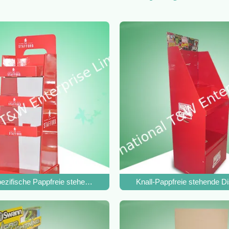
 montieren
zifische Pappfreie stehende Display-Units
Knall-Pappfreie stehende Di