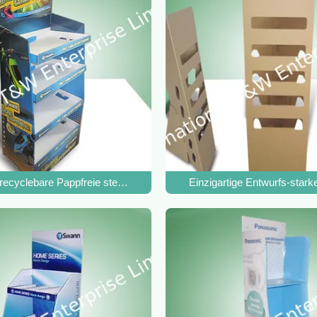
ungs-Stand
recyclebare Pappfreie stehende Display-Units, Pappplakat-Stand
Einzigartige Entwurfs-star