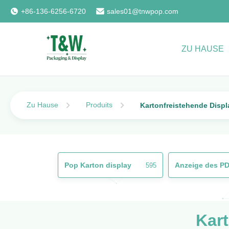
+86-136-6256-6720
sales01@tnwpop.com
ZU HAUSE
Zu Hause
Produits
Kartonfreistehende Displ
Pop Karton display
Anzeige des P
595
Kart