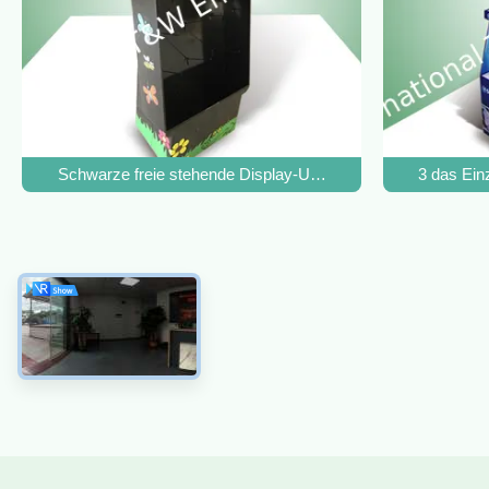
Schwarze freie stehende Display-Units haken BodenAusstel
3 das Ein