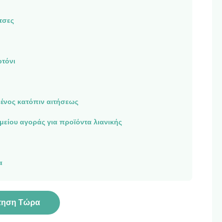
ντσες
ρτόνι
νος κατόπιν αιτήσεως
είου αγοράς για προϊόντα λιανικής
α
τηση Τώρα