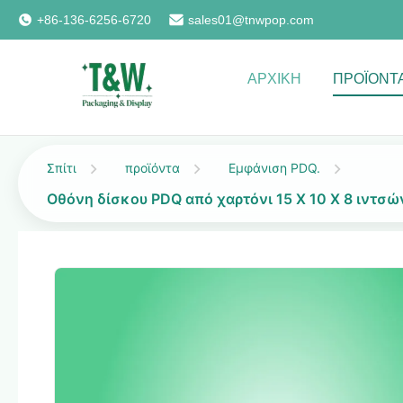
+86-136-6256-6720
sales01@tnwpop.com
ΑΡΧΙΚΉ
ΠΡΟΪΌΝΤ
Σπίτι
προϊόντα
Εμφάνιση PDQ.
Οθόνη δίσκου PDQ από χαρτόνι 15 X 10 X 8 ιντσών