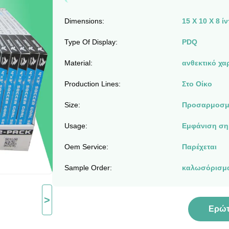
Dimensions:
15 Χ 10 Χ 8 ί
Type Of Display:
PDQ
Material:
ανθεκτικό χα
Production Lines:
Στο Οίκο
Size:
Προσαρμοσμέ
Usage:
Εμφάνιση σημ
Oem Service:
Παρέχεται
Sample Order:
καλωσόρισμ
>
Ερώ