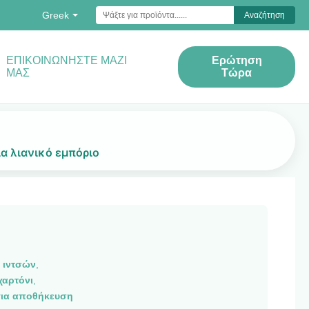
Greek
Αναζήτηση
ΕΠΙΚΟΙΝΩΝΉΣΤΕ ΜΑΖΊ
Ερώτηση
ΜΑΣ
Τώρα
ια λιανικό εμπόριο
 ιντσών
,
χαρτόνι
,
για αποθήκευση