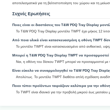
αποτελεσματικά για τη βελτιστοποίηση του χώρου και τη μείω
Συχνές Ερωτήσεις
Ποιες είναι οι διαστάσεις του T&W PDQ Tray Display μοντ
Το T&W PDQ Tray Display μοντέλο TWPT έχει μήκος 12 ίντσε
Από ποια υλικά είναι κατασκευασμένη η οθόνη TWPT δί
Το μοντέλο TWPT είναι κατασκευασμένο από ανθεκτικό, υψηλ
Μπορεί η T&W PDQ Tray Display TWPT να προσαρμοστεί 
Ναι, η οθόνη του δίσκου TWPT μπορεί να προσαρμοστεί με τ
Είναι εύκολο να συναρμολογηθεί το T&W PDQ Tray Displ
Απολύτως. Το μοντέλο TWPT διαθέτει απλή σχεδίαση αναδίπ
Ποιοι τύποι προϊόντων ταιριάζουν καλύτερα για την οθό
Το TWPT είναι ιδανικό για την προβολή μικρού έως μεσαίου 