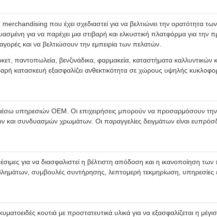
erchandising που έχει σχεδιαστεί για να βελτιώνει την ορατότητα των
ευασμένη για να παρέχει μια στιβαρή και ελκυστική πλατφόρμα για την 
αγορές και να βελτιώσουν την εμπειρία των πελατών.
ετ, παντοπωλεία, βενζινάδικα, φαρμακεία, καταστήματα καλλυντικών 
βαρή κατασκευή εξασφαλίζει ανθεκτικότητα σε χώρους υψηλής κυκλοφορ
σω υπηρεσιών OEM. Οι επιχειρήσεις μπορούν να προσαρμόσουν την ο
αι συνδυασμών χρωμάτων. Οι παραγγελίες δειγμάτων είναι ευπρόσδεκ
ιαθέσιμες για να διασφαλιστεί η βέλτιστη απόδοση και η ικανοποίηση 
λημάτων, συμβουλές συντήρησης, λεπτομερή τεκμηρίωση, υπηρεσίες ε
ματοειδές κουτιά με προστατευτικά υλικά για να εξασφαλίζεται η μέγι