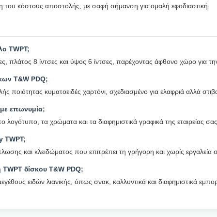
ση του κόστους αποστολής, με σαφή σήμανση για ομαλή εφοδιαστική.
έλο TWPT;
ς, πλάτος 8 ίντσες και ύψος 6 ίντσες, παρέχοντας άφθονο χώρο για τ
σκων T&W PDQ;
ής ποιότητας κυματοειδές χαρτόνι, σχεδιασμένο για ελαφριά αλλά στι
με επωνυμία;
ο λογότυπο, τα χρώματα και τα διαφημιστικά γραφικά της εταιρείας σα
ay TWPT;
λωσης και κλειδώματος που επιτρέπει τη γρήγορη και χωρίς εργαλεία
νη TWPT δίσκου T&W PDQ;
μεγέθους ειδών λιανικής, όπως σνακ, καλλυντικά και διαφημιστικά εμπο